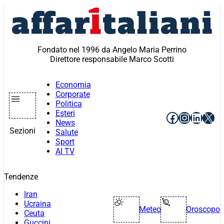
Vai
al
contenuto
Fondato nel 1996 da Angelo Maria Perrino
Direttore responsabile Marco Scotti
Economia
Corporate
Politica
Esteri
Facebook
Instagr
Linke
X
News
Sezioni
Salute
Sport
AI TV
Tendenze
Iran
Ucraina
Meteo
Oroscopo
Ceuta
Guccini