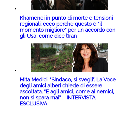
Khamenei in punto di morte e tensioni
regionali: ecco perché questo è “il
momento migliore” per un accordo con
gli Usa, come dice l’Iran
Mita Medici: “Sindaco, si svegli”. La Voce
degli amici alberi chiede di essere
ascoltata. “E agli amici, come ai nemici,
non si spara mai” – INTERVISTA
ESCLUSIVA