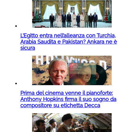
L’Egitto entra nell’alleanza con Turchia,
Arabia Saudita e Pakistan? Ankara ne è
sicura
Prima del cinema venne il pianoforte:
Anthony Hopkins firma il suo sogno da
compositore su etichetta Decca