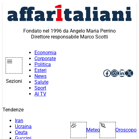
Vai
al
contenuto
Fondato nel 1996 da Angelo Maria Perrino
Direttore responsabile Marco Scotti
Economia
Corporate
Politica
Esteri
Facebook
Instagr
Linke
X
News
Sezioni
Salute
Sport
AI TV
Tendenze
Iran
Ucraina
Meteo
Oroscopo
Ceuta
Guccini