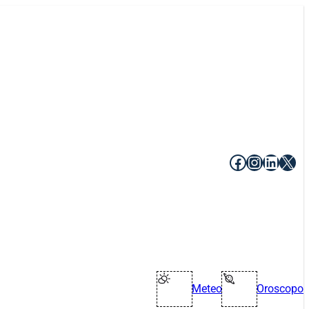
Facebook
Instagr
Linke
X
Meteo
Oroscopo