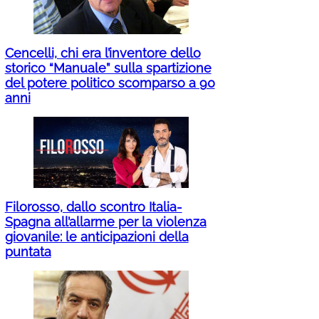
Cencelli, chi era l’inventore dello
storico “Manuale” sulla spartizione
del potere politico scomparso a 90
anni
Filorosso, dallo scontro Italia-
Spagna all’allarme per la violenza
giovanile: le anticipazioni della
puntata