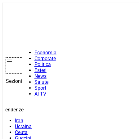
Vai
al
contenuto
Economia
Corporate
Politica
Esteri
News
Sezioni
Salute
Sport
AI TV
Tendenze
Iran
Ucraina
Ceuta
Guccini