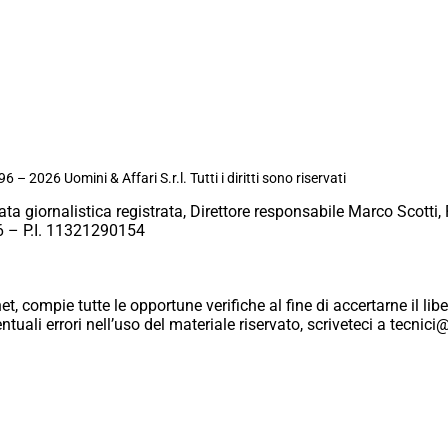
6 – 2026 Uomini & Affari S.r.l. Tutti i diritti sono riservati
ata giornalistica registrata, Direttore responsabile Marco Scotti, 
 – P.I. 11321290154
et, compie tutte le opportune verifiche al fine di accertarne il libe
eventuali errori nell’uso del materiale riservato, scriveteci a tecn