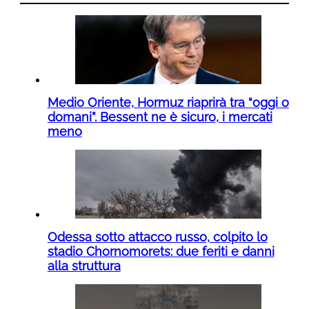
Medio Oriente, Hormuz riaprirà tra “oggi o
domani”. Bessent ne è sicuro, i mercati
meno
Odessa sotto attacco russo, colpito lo
stadio Chornomorets: due feriti e danni
alla struttura