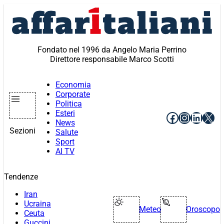
Vai
al
contenuto
Fondato nel 1996 da Angelo Maria Perrino
Direttore responsabile Marco Scotti
Economia
Corporate
Politica
Esteri
Facebook
Instagr
Linke
X
News
Sezioni
Salute
Sport
AI TV
Tendenze
Iran
Ucraina
Meteo
Oroscopo
Ceuta
Guccini