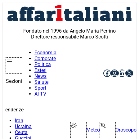
Vai
al
contenuto
Fondato nel 1996 da Angelo Maria Perrino
Direttore responsabile Marco Scotti
Economia
Corporate
Politica
Esteri
Facebook
Instagr
Linke
X
News
Sezioni
Salute
Sport
AI TV
Tendenze
Iran
Ucraina
Meteo
Oroscopo
Ceuta
Guccini