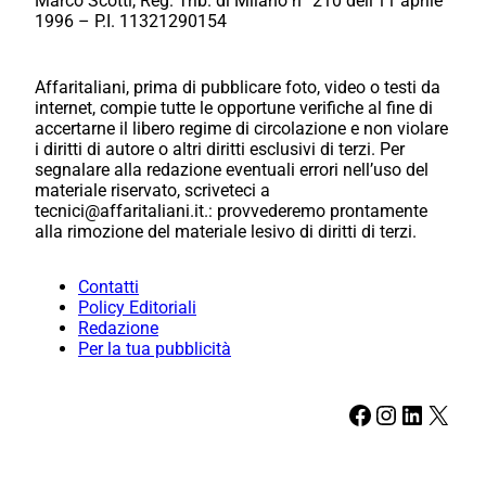
Marco Scotti, Reg. Trib. di Milano n° 210 dell’11 aprile
1996 – P.I. 11321290154
Affaritaliani, prima di pubblicare foto, video o testi da
internet, compie tutte le opportune verifiche al fine di
accertarne il libero regime di circolazione e non violare
i diritti di autore o altri diritti esclusivi di terzi. Per
segnalare alla redazione eventuali errori nell’uso del
materiale riservato, scriveteci a
tecnici@affaritaliani.it.: provvederemo prontamente
alla rimozione del materiale lesivo di diritti di terzi.
Contatti
Policy Editoriali
Redazione
Per la tua pubblicità
Facebook
Instagram
LinkedIn
X