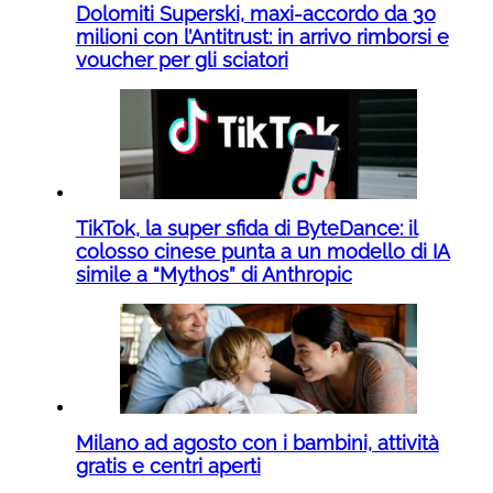
Dolomiti Superski, maxi-accordo da 30
milioni con l’Antitrust: in arrivo rimborsi e
voucher per gli sciatori
TikTok, la super sfida di ByteDance: il
colosso cinese punta a un modello di IA
simile a “Mythos” di Anthropic
Milano ad agosto con i bambini, attività
gratis e centri aperti