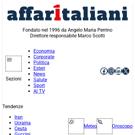
Vai
al
contenuto
Fondato nel 1996 da Angelo Maria Perrino
Direttore responsabile Marco Scotti
Economia
Corporate
Politica
Esteri
Facebook
Instagr
Linke
X
News
Sezioni
Salute
Sport
AI TV
Tendenze
Iran
Ucraina
Meteo
Oroscopo
Ceuta
Guccini