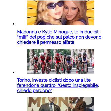
Madonna e Kylie Minogue, le irriducibili
“milf” del pop che sul palco non devono
chiedere il permesso all’età
Torino, investe ciclisti dopo una lite
ferendone quattro: “Gesto inspiegabile,
chiedo perdono”