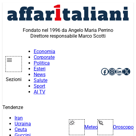
Vai
al
contenuto
Fondato nel 1996 da Angelo Maria Perrino
Direttore responsabile Marco Scotti
Economia
Corporate
Politica
Esteri
Facebook
Instagr
Linke
X
News
Sezioni
Salute
Sport
AI TV
Tendenze
Iran
Ucraina
Meteo
Oroscopo
Ceuta
Guccini