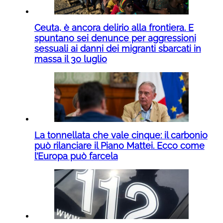
Ceuta, è ancora delirio alla frontiera. E
spuntano sei denunce per aggressioni
sessuali ai danni dei migranti sbarcati in
massa il 30 luglio
La tonnellata che vale cinque: il carbonio
può rilanciare il Piano Mattei. Ecco come
l’Europa può farcela