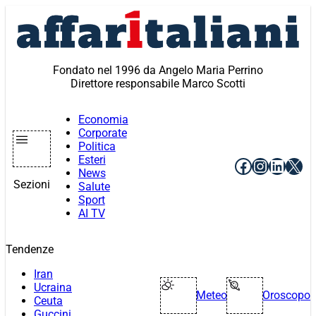
Vai
al
contenuto
Fondato nel 1996 da Angelo Maria Perrino
Direttore responsabile Marco Scotti
Economia
Corporate
Politica
Esteri
Facebook
Instagr
Linke
X
News
Sezioni
Salute
Sport
AI TV
Tendenze
Iran
Ucraina
Meteo
Oroscopo
Ceuta
Guccini