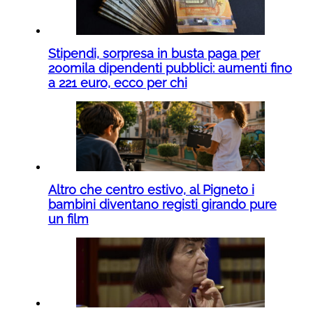
Stipendi, sorpresa in busta paga per
200mila dipendenti pubblici: aumenti fino
a 221 euro, ecco per chi
Altro che centro estivo, al Pigneto i
bambini diventano registi girando pure
un film