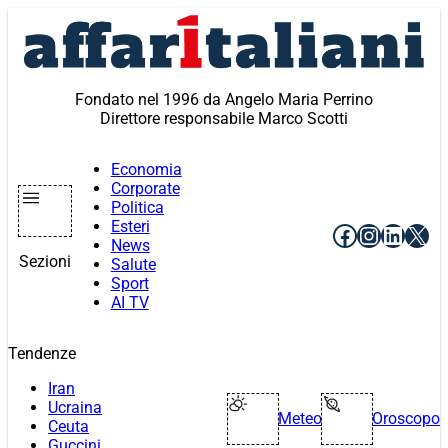
Vai
al
contenuto
Fondato nel 1996 da Angelo Maria Perrino
Direttore responsabile Marco Scotti
Economia
Corporate
Politica
Esteri
Facebook
Instagr
Linke
X
News
Sezioni
Salute
Sport
AI TV
Tendenze
Iran
Ucraina
Meteo
Oroscopo
Ceuta
Guccini