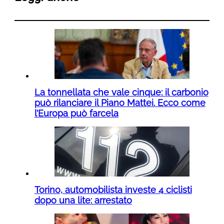
La tonnellata che vale cinque: il carbonio
può rilanciare il Piano Mattei. Ecco come
l’Europa può farcela
Torino, automobilista investe 4 ciclisti
dopo una lite: arrestato