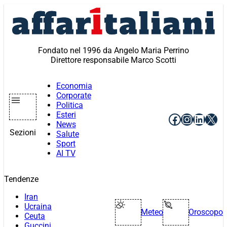
Vai
al
contenuto
Fondato nel 1996 da Angelo Maria Perrino
Direttore responsabile Marco Scotti
Economia
Corporate
Politica
Esteri
Facebook
Instagr
Linke
X
News
Sezioni
Salute
Sport
AI TV
Tendenze
Iran
Ucraina
Meteo
Oroscopo
Ceuta
Guccini