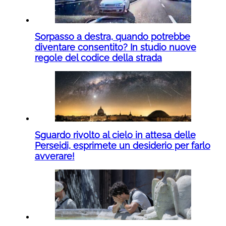
Sorpasso a destra, quando potrebbe
diventare consentito? In studio nuove
regole del codice della strada
Sguardo rivolto al cielo in attesa delle
Perseidi, esprimete un desiderio per farlo
avverare!