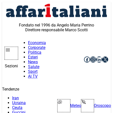
Vai
al
contenuto
Fondato nel 1996 da Angelo Maria Perrino
Direttore responsabile Marco Scotti
Economia
Corporate
Politica
Esteri
Facebook
Instagr
Linke
X
News
Sezioni
Salute
Sport
AI TV
Tendenze
Iran
Ucraina
Meteo
Oroscopo
Ceuta
Guccini