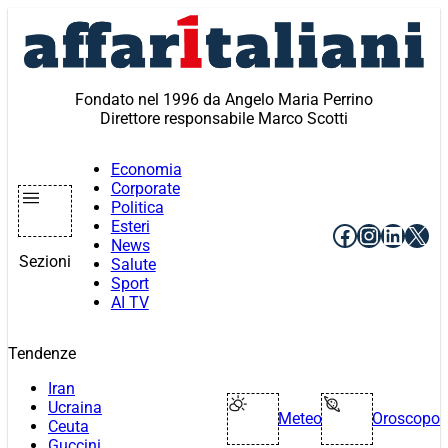
Vai
al
contenuto
Fondato nel 1996 da Angelo Maria Perrino
Direttore responsabile Marco Scotti
Economia
Corporate
Politica
Esteri
Facebook
Instagr
Linke
X
News
Sezioni
Salute
Sport
AI TV
Tendenze
Iran
Ucraina
Meteo
Oroscopo
Ceuta
Guccini