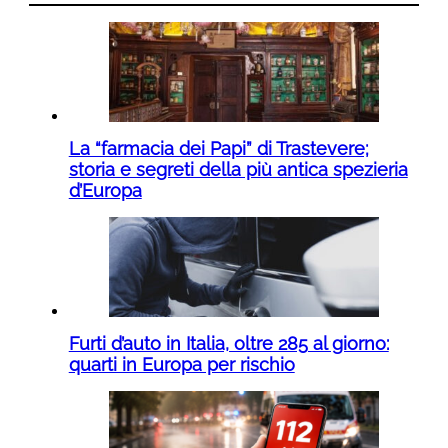
La “farmacia dei Papi” di Trastevere;
storia e segreti della più antica spezieria
d’Europa
Furti d’auto in Italia, oltre 285 al giorno:
quarti in Europa per rischio