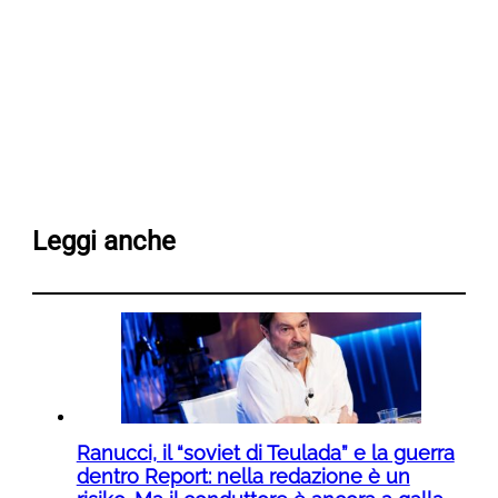
Leggi anche
Ranucci, il “soviet di Teulada” e la guerra
dentro Report: nella redazione è un