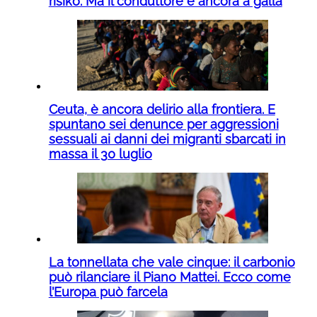
risiko. Ma il conduttore è ancora a galla
Ceuta, è ancora delirio alla frontiera. E
spuntano sei denunce per aggressioni
sessuali ai danni dei migranti sbarcati in
massa il 30 luglio
La tonnellata che vale cinque: il carbonio
può rilanciare il Piano Mattei. Ecco come
l’Europa può farcela