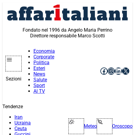
Vai
al
contenuto
Fondato nel 1996 da Angelo Maria Perrino
Direttore responsabile Marco Scotti
Economia
Corporate
Politica
Esteri
Facebook
Instagr
Linke
X
News
Sezioni
Salute
Sport
AI TV
Tendenze
Iran
Ucraina
Meteo
Oroscopo
Ceuta
Guccini