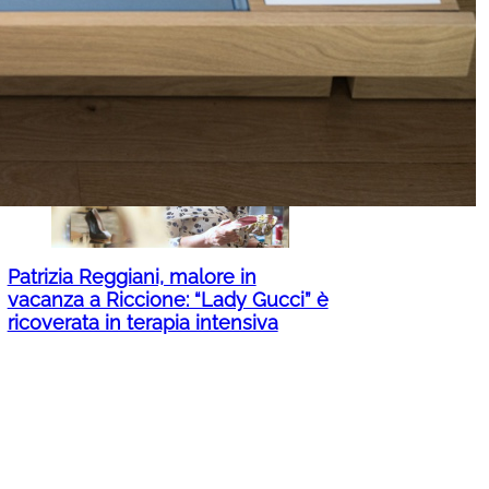
Mercato moto, luglio cambia il
quadro: concessionari sotto
pressione
Patrizia Reggiani, malore in
vacanza a Riccione: “Lady Gucci” è
ricoverata in terapia intensiva