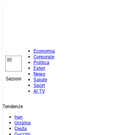
Vai
al
contenuto
Economia
Corporate
Politica
Esteri
News
Sezioni
Salute
Sport
AI TV
Tendenze
Iran
Ucraina
Ceuta
Guccini