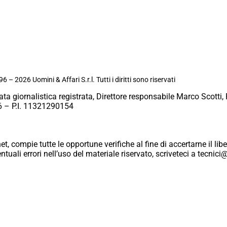
6 – 2026 Uomini & Affari S.r.l. Tutti i diritti sono riservati
ata giornalistica registrata, Direttore responsabile Marco Scotti, 
 – P.I. 11321290154
et, compie tutte le opportune verifiche al fine di accertarne il libe
eventuali errori nell’uso del materiale riservato, scriveteci a tecn