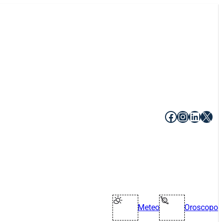
Facebook
Instagr
Linke
X
Meteo
Oroscopo