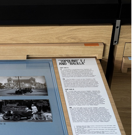
Roccella, oggi i funerali del marito
Luigi Cavallari a San Lorenzo in
Lucina: il feretro è arrivato in
chiesa a Roma
L’eredità della tragedia di
Marcinelle: l’Ue istituisce la
Giornata europea delle vittime sul
lavoro