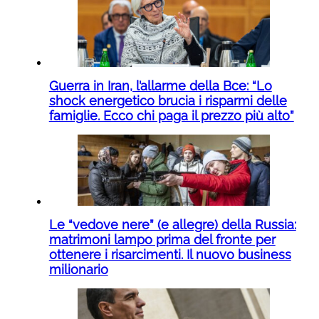
Guerra in Iran, l’allarme della Bce: “Lo
shock energetico brucia i risparmi delle
famiglie. Ecco chi paga il prezzo più alto”
Le “vedove nere” (e allegre) della Russia:
matrimoni lampo prima del fronte per
ottenere i risarcimenti. Il nuovo business
milionario