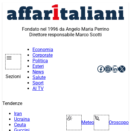
Vai
al
contenuto
Fondato nel 1996 da Angelo Maria Perrino
Direttore responsabile Marco Scotti
Economia
Corporate
Politica
Esteri
Facebook
Instagr
Linke
X
News
Sezioni
Salute
Sport
AI TV
Tendenze
Iran
Ucraina
Meteo
Oroscopo
Ceuta
Guccini