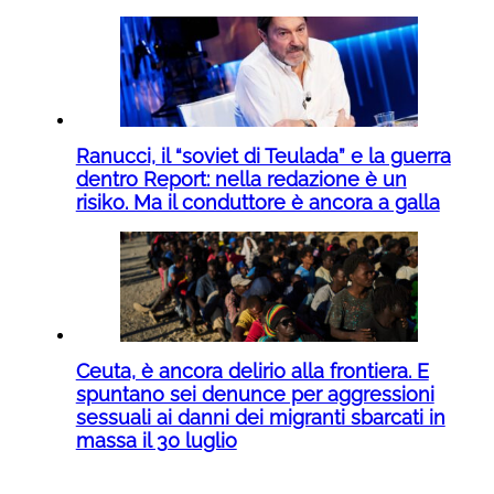
Ranucci, il “soviet di Teulada” e la guerra
dentro Report: nella redazione è un
risiko. Ma il conduttore è ancora a galla
Ceuta, è ancora delirio alla frontiera. E
spuntano sei denunce per aggressioni
sessuali ai danni dei migranti sbarcati in
massa il 30 luglio