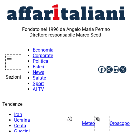
Vai
al
contenuto
Fondato nel 1996 da Angelo Maria Perrino
Direttore responsabile Marco Scotti
Economia
Corporate
Politica
Esteri
Facebook
Instagr
Linke
X
News
Sezioni
Salute
Sport
AI TV
Tendenze
Iran
Ucraina
Meteo
Oroscopo
Ceuta
Guccini