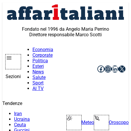
Vai
al
contenuto
Fondato nel 1996 da Angelo Maria Perrino
Direttore responsabile Marco Scotti
Economia
Corporate
Politica
Esteri
Facebook
Instagr
Linke
X
News
Sezioni
Salute
Sport
AI TV
Tendenze
Iran
Ucraina
Meteo
Oroscopo
Ceuta
Guccini