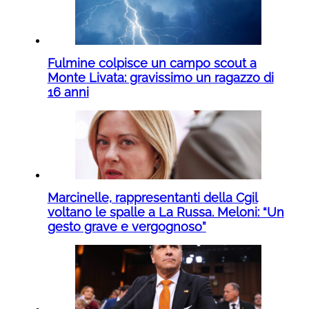
Fulmine colpisce un campo scout a
Monte Livata: gravissimo un ragazzo di
16 anni
Marcinelle, rappresentanti della Cgil
voltano le spalle a La Russa. Meloni: “Un
gesto grave e vergognoso”