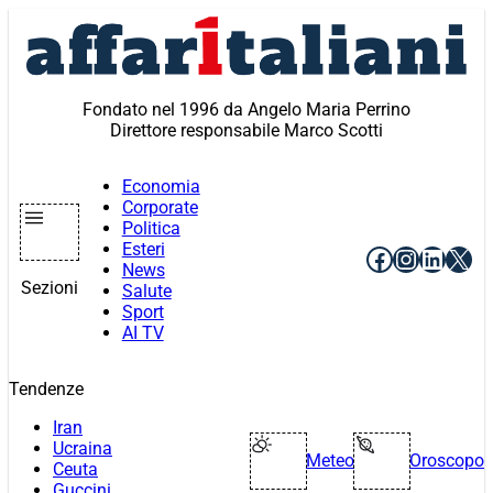
Vai
al
contenuto
Fondato nel 1996 da Angelo Maria Perrino
Direttore responsabile Marco Scotti
Economia
Corporate
Politica
Esteri
Facebook
Instagr
Linke
X
News
Sezioni
Salute
Sport
AI TV
Tendenze
Iran
Ucraina
Meteo
Oroscopo
Ceuta
Guccini