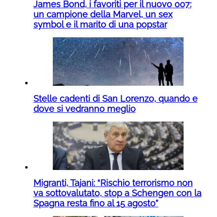
James Bond, i favoriti per il nuovo 007:
un campione della Marvel, un sex
symbol e il marito di una popstar
Stelle cadenti di San Lorenzo, quando e
dove si vedranno meglio
Migranti, Tajani: “Rischio terrorismo non
va sottovalutato, stop a Schengen con la
Spagna resta fino al 15 agosto”