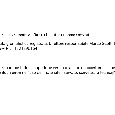
6 – 2026 Uomini & Affari S.r.l. Tutti i diritti sono riservati
ata giornalistica registrata, Direttore responsabile Marco Scotti, 
 – P.I. 11321290154
et, compie tutte le opportune verifiche al fine di accertarne il libe
eventuali errori nell’uso del materiale riservato, scriveteci a tecn