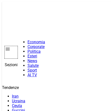
Vai
al
contenuto
Economia
Corporate
Politica
Esteri
News
Sezioni
Salute
Sport
AI TV
Tendenze
Iran
Ucraina
Ceuta
Guccini