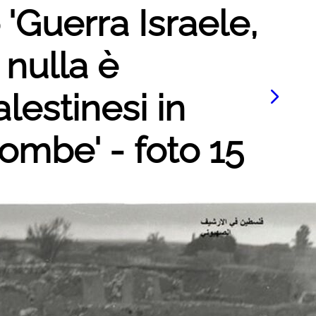
 'Guerra Israele,
 nulla è
lestinesi in
ombe' - foto 15
Le