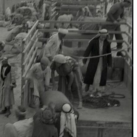
Vannacci da isolare (e in fretta),
Gualtieri carta segreta del Pd: i
retroscena che muovono la corsa
al voto del 2027
Difesa, vertice a Gedda: siglata
l’alleanza Turchia-Arabia Saudita-
Pakistan