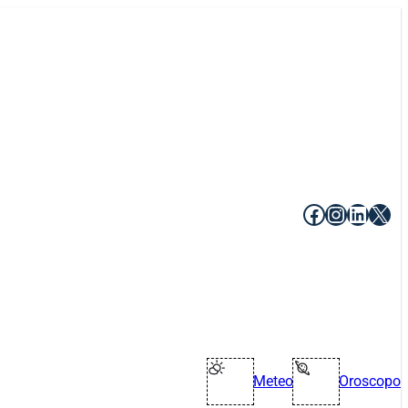
Facebook
Instagr
Linke
X
Meteo
Oroscopo