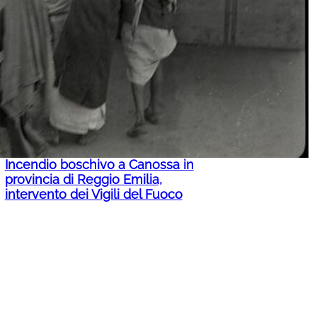
Bonelli pianta l’ombrellone nel
letto del fiume Po: Un disastro, i
nostri fiumi si prosciugano
Incendio boschivo a Canossa in
provincia di Reggio Emilia,
intervento dei Vigili del Fuoco