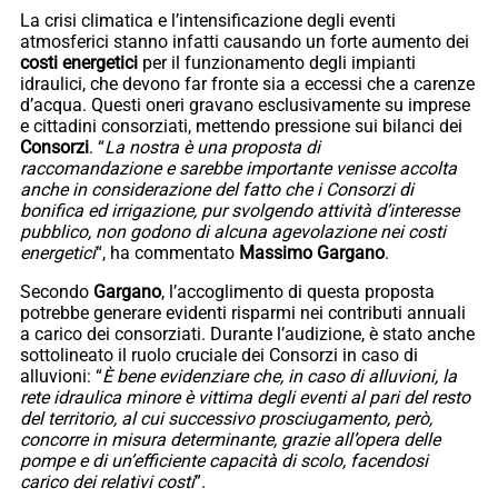
La crisi climatica e l’intensificazione degli eventi
atmosferici stanno infatti causando un forte aumento dei
costi energetici
per il funzionamento degli impianti
idraulici, che devono far fronte sia a eccessi che a carenze
d’acqua. Questi oneri gravano esclusivamente su imprese
e cittadini consorziati, mettendo pressione sui bilanci dei
Consorzi
. “
La nostra è una proposta di
raccomandazione e sarebbe importante venisse accolta
anche in considerazione del fatto che i Consorzi di
bonifica ed irrigazione, pur svolgendo attività d’interesse
pubblico, non godono di alcuna agevolazione nei costi
energetici
“, ha commentato
Massimo Gargano
.
Secondo
Gargano
, l’accoglimento di questa proposta
potrebbe generare evidenti risparmi nei contributi annuali
a carico dei consorziati. Durante l’audizione, è stato anche
sottolineato il ruolo cruciale dei Consorzi in caso di
alluvioni: “
È bene evidenziare che, in caso di alluvioni, la
rete idraulica minore è vittima degli eventi al pari del resto
del territorio, al cui successivo prosciugamento, però,
concorre in misura determinante, grazie all’opera delle
pompe e di un’efficiente capacità di scolo, facendosi
carico dei relativi costi
”.