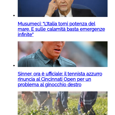
Musumeci: “L’Italia torni potenza del
mare. E sulle calamità basta emergenze
infinite”
Sinner, ora è ufficiale: il tennista azzurro
rinuncia al Cincinnati Open per un
problema al ginocchio destro