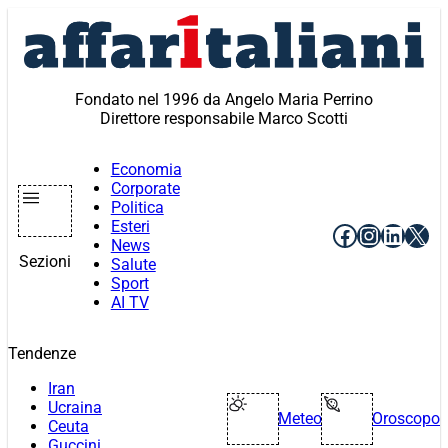
Vai
al
contenuto
Fondato nel 1996 da Angelo Maria Perrino
Direttore responsabile Marco Scotti
Economia
Corporate
Politica
Esteri
Facebook
Instagr
Linke
X
News
Sezioni
Salute
Sport
AI TV
Tendenze
Iran
Ucraina
Meteo
Oroscopo
Ceuta
Guccini