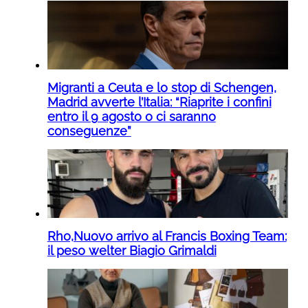
Migranti a Ceuta e lo stop di Schengen,
Madrid avverte l’Italia: “Riaprite i confini
entro il 9 agosto o ci saranno
conseguenze”
Rho,Nuovo arrivo al Francis Boxing Team:
il peso welter Biagio Grimaldi