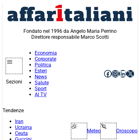
Vai
al
contenuto
Fondato nel 1996 da Angelo Maria Perrino
Direttore responsabile Marco Scotti
Economia
Corporate
Politica
Esteri
Facebook
Instagr
Linke
X
News
Sezioni
Salute
Sport
AI TV
Tendenze
Iran
Ucraina
Meteo
Oroscopo
Ceuta
Guccini