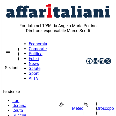
Vai
al
contenuto
Fondato nel 1996 da Angelo Maria Perrino
Direttore responsabile Marco Scotti
Economia
Corporate
Politica
Esteri
Facebook
Instagr
Linke
X
News
Sezioni
Salute
Sport
AI TV
Tendenze
Iran
Ucraina
Meteo
Oroscopo
Ceuta
Guccini