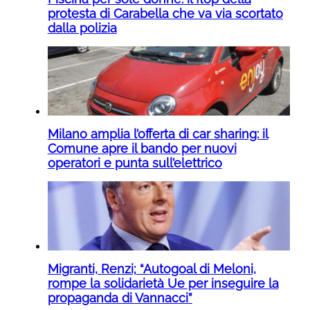
protesta di Carabella che va via scortato
dalla polizia
Milano amplia l’offerta di car sharing: il
Comune apre il bando per nuovi
operatori e punta sull’elettrico
Migranti, Renzi; “Autogoal di Meloni,
rompe la solidarietà Ue per inseguire la
propaganda di Vannacci”