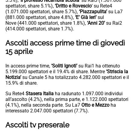
5.5%), ‘
Il professo recambia scuola
‘ su Rai3 (1.301.000
spettatori, share 5.1%),
‘Dritto e Rovescio
‘ su Rete4
(1.071.000 spettatori, share 5.7%),
‘Piazzapulita’
su La7
(881.000 spettatori, share 4.8%),
‘E’ Già Ieri’
sul
Nove (441.000 spettatori, share 1.8%),
‘Anni 20’
su Rai2
(414.000 spettatori, share 1.7%).
Ascolti access prime time di giovedì
15 aprile
In access prime time,
‘Soliti Ignoti’
su Rai1 ha ottenuto
5.199.000 spettatori e il 19.4% di share. Mentre
‘Striscia la
Notizia’
su Canale 5 ha totalizzato 4.282.000 spettatori e il
15.9% di share.
Su Rete4
Stasera Italia
ha radunato 1.097.000 individui
all’ascolto (4.2%), nella prima parte, e 1.122.000 spettatori
(4.1%), nella seconda parte. Su La7
Otto e Mezzo
ha
interessato 2.047.000 spettatori (7.7%).
Ascolti tv preserale