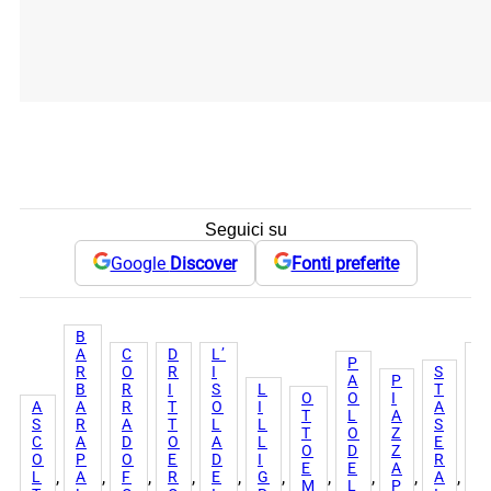
Seguici su
Google
Discover
Fonti preferite
B
A
C
D
L’
U
P
R
O
R
I
S
N
A
P
B
R
I
S
L
T
P
O
O
I
A
A
R
T
O
I
A
A
T
L
A
S
R
A
T
L
L
S
S
T
O
Z
C
A
D
O
A
L
E
S
O
D
Z
O
P
O
E
D
I
R
O
E
E
A
, 
, 
, 
, 
, 
, 
, 
, 
, 
, 
L
A
F
R
E
G
A
D
M
L
P