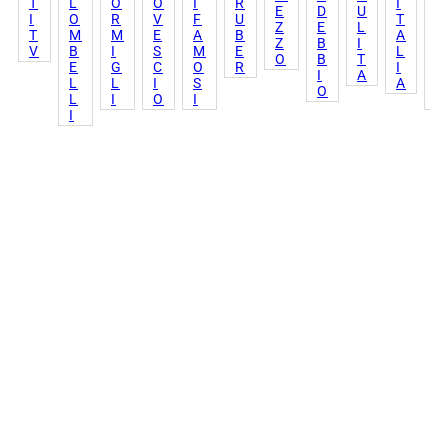
T
L
O
O
I
R
I
A
E
D
U
I
O
R
V
F
U
T
L
Z
E
L
T
M
M
E
A
B
A
C
Z
B
I
V
B
I
S
M
E
L
I
O
B
T
E
G
C
O
R
I
E
I
A
L
L
I
S
A
L
O
L
I
O
I
O
I