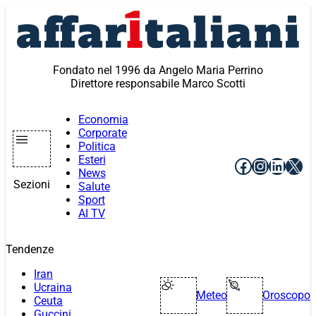
Vai
al
contenuto
Fondato nel 1996 da Angelo Maria Perrino
Direttore responsabile Marco Scotti
Economia
Corporate
Politica
Esteri
Facebook
Instagr
Linke
X
News
Sezioni
Salute
Sport
AI TV
Tendenze
Iran
Ucraina
Meteo
Oroscopo
Ceuta
Guccini