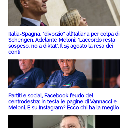
Italia-Spagna, “divorzio” all’italiana per colpa di
Schengen. Adelante Meloni: “L’accordo resta
sospeso, no a diktat”. Il 15 agosto la resa dei
conti
Partiti e social, Facebook feudo del
centrodestra: in testa le pagine di Vannacci e
Meloni. E su Instagram? Ecco chi ha la meglio