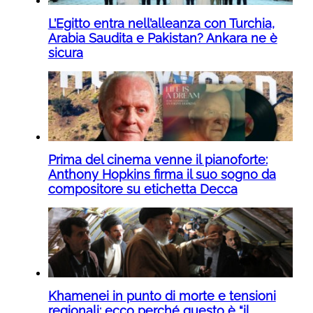
L’Egitto entra nell’alleanza con Turchia,
Arabia Saudita e Pakistan? Ankara ne è
sicura
Prima del cinema venne il pianoforte:
Anthony Hopkins firma il suo sogno da
compositore su etichetta Decca
Khamenei in punto di morte e tensioni
regionali: ecco perché questo è “il