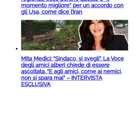
momento migliore” per un accordo con
gli Usa, come dice l’Iran
Mita Medici: “Sindaco, si svegli”. La Voce
degli amici alberi chiede di essere
ascoltata. “E agli amici, come ai nemici,
non si spara mai” – INTERVISTA
ESCLUSIVA