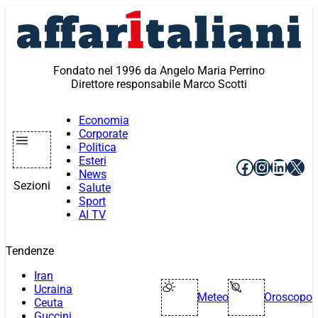
Vai
al
contenuto
Fondato nel 1996 da Angelo Maria Perrino
Direttore responsabile Marco Scotti
Economia
Corporate
Politica
Esteri
Facebook
Instagr
Linke
X
News
Sezioni
Salute
Sport
AI TV
Tendenze
Iran
Ucraina
Meteo
Oroscopo
Ceuta
Guccini