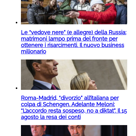
Le “vedove nere” (e allegre) della Russia:
matrimoni lampo prima del fronte per
ottenere i risarcimenti. Il nuovo business
milionario
Roma-Madrid, “divorzio” all’italiana per
colpa di Schengen. Adelante Meloni:
“L’accordo resta sospeso, no a diktat”. Il 15
agosto la resa dei conti