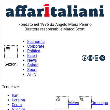
Vai
al
contenuto
Fondato nel 1996 da Angelo Maria Perrino
Direttore responsabile Marco Scotti
Economia
Corporate
Politica
Esteri
Facebook
Instagr
Linke
X
News
Sezioni
Salute
Sport
AI TV
Tendenze
Iran
Ucraina
Meteo
Oroscopo
Ceuta
Guccini