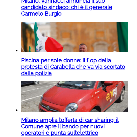
Milano, Vannacci annuncia il suo
candidato sindaco: chi è il generale
Carmelo Burgio
Piscina per sole donne: il flop della
protesta di Carabella che va via scortato
dalla polizia
Milano amplia l’offerta di car sharing: il
Comune apre il bando per nuovi
operatori e punta sull’elettrico