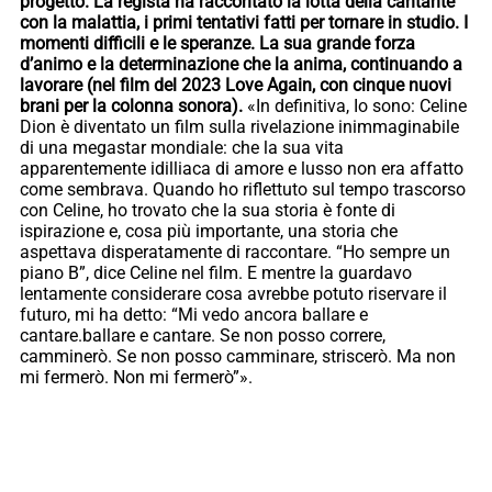
progetto. La regista ha raccontato la lotta della cantante
con la malattia, i primi tentativi fatti per tornare in studio. I
momenti difficili e le speranze. La sua grande forza
d’animo e la determinazione che la anima, continuando a
lavorare (nel film del 2023 Love Again, con cinque nuovi
brani per la colonna sonora).
«In definitiva, Io sono: Celine
Dion è diventato un film sulla rivelazione inimmaginabile
di una megastar mondiale: che la sua vita
apparentemente idilliaca di amore e lusso non era affatto
come sembrava. Quando ho riflettuto sul tempo trascorso
con Celine, ho trovato che la sua storia è fonte di
ispirazione e, cosa più importante, una storia che
aspettava disperatamente di raccontare. “Ho sempre un
piano B”, dice Celine nel film. E mentre la guardavo
lentamente considerare cosa avrebbe potuto riservare il
futuro, mi ha detto: “Mi vedo ancora ballare e
cantare.ballare e cantare. Se non posso correre,
camminerò. Se non posso camminare, striscerò. Ma non
mi fermerò. Non mi fermerò”».