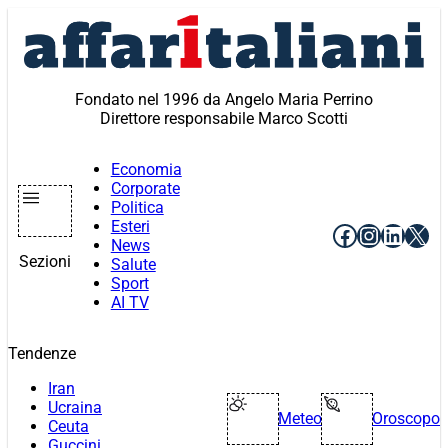
Vai
al
contenuto
Fondato nel 1996 da Angelo Maria Perrino
Direttore responsabile Marco Scotti
Economia
Corporate
Politica
Esteri
Facebook
Instagr
Linke
X
News
Sezioni
Salute
Sport
AI TV
Tendenze
Iran
Ucraina
Meteo
Oroscopo
Ceuta
Guccini