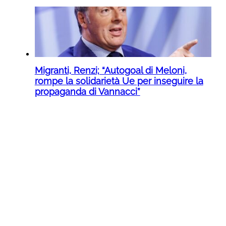
Migranti, Renzi; “Autogoal di Meloni,
rompe la solidarietà Ue per inseguire la
propaganda di Vannacci”