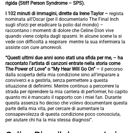
rigida (Stiff Person Syndrome – SPS).
I 102 minuti di immagini, dirette da Irene Taylor –
regista
nominata all’Oscar (per il documentario The Final Inch
sugli sforzi per eradicare la polio dal mondo) –
raccontano i momenti di dolore che Celine Dion vive
quando viene colpita dagli spasmi. In alcune scene la si
vede con difficoltà a respirare mentre la sua infermiera la
assiste con cure amorevoli.
“Questi ultimi due anni sono stati una sfida per me, – ha
raccontato l’artista di canzoni entrate nella storia come
The Power of Love” o “My Hear Will Go On” –
il percorso
dalla scoperta della mia condizione sino all’imparare a
conviverci e a gestirla, senza permettere a questa
situazione di definirmi. Mentre continuo a percorrere la
strada per riprendere la mia carriera di performer, ho capito
quanto mi è mancato il rapporto con i miei fan. Durante
questa assenza ho deciso che volevo documentare questa
parte della mia vita, per cercare di aumentare la
consapevolezza di questa condizione poco conosciuta,
per aiutare chi ha la mia stessa diagnosi“.