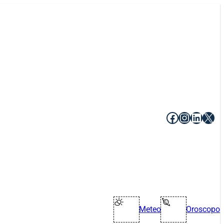
Facebook
Instagr
Linke
X
Meteo
Oroscopo