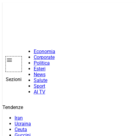
Vai
al
contenuto
Economia
Corporate
Politica
Esteri
News
Sezioni
Salute
Sport
AI TV
Tendenze
Iran
Ucraina
Ceuta
Guccini