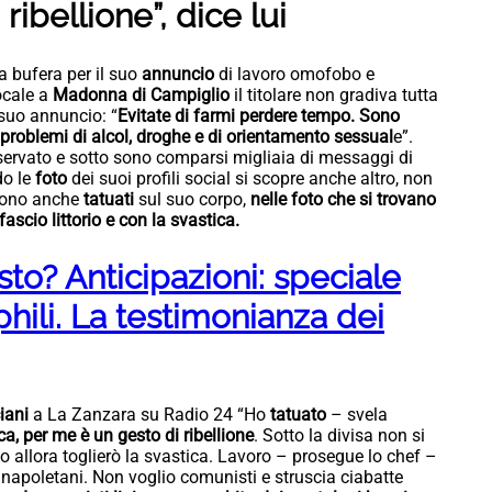
 ribellione”, dice lui
la bufera per il suo
annuncio
di lavoro omofobo e
ocale a
Madonna di Campiglio
il titolare non gradiva tutta
 suo annuncio: “
Evitate di farmi perdere tempo. Sono
problemi di alcol, droghe e di orientamento sessual
e”.
servato e sotto sono comparsi migliaia di messaggi di
do le
foto
dei suoi profili social si scopre anche altro, non
 sono anche
tatuati
sul suo corpo,
nelle foto che si trovano
ascio littorio e con la svastica.
isto? Anticipazioni: speciale
phili. La testimonianza dei
iani
a La Zanzara su Radio 24 “Ho
tatuato
– svela
ca, per me è un gesto di ribellione
. Sotto la divisa non si
llo allora toglierò la svastica. Lavoro – prosegue lo chef –
napoletani. Non voglio comunisti e struscia ciabatte