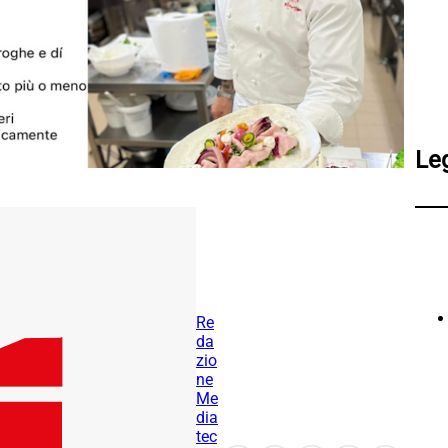
Le
Re
da
zio
ne
Me
dia
tec