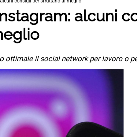
cuni consigli per sfruttarlo al meglio
stagram: alcuni co
meglio
o ottimale il social network per lavoro o p