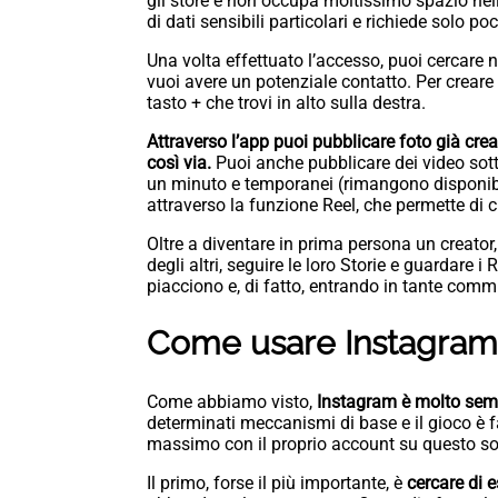
gli store e non occupa moltissimo spazio nel
di dati sensibili particolari e richiede solo po
Una volta effettuato l’accesso, puoi cercare n
vuoi avere un potenziale contatto. Per creare 
tasto + che trovi in alto sulla destra.
Attraverso l’app puoi pubblicare foto già creat
così via.
Puoi anche pubblicare dei video sott
un minuto e temporanei (rimangono disponibili
attraverso la funzione Reel, che permette di c
Oltre a diventare in prima persona un creator
degli altri, seguire le loro Storie e guardare
piacciono e, di fatto, entrando in tante comm
Come usare Instagram al
Come abbiamo visto,
Instagram è molto sempl
determinati meccanismi di base e il gioco è fa
massimo con il proprio account su questo so
Il primo, forse il più importante, è
cercare di 