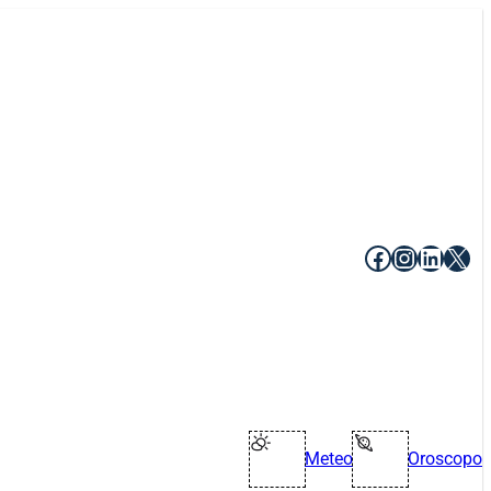
Facebook
Instagr
Linke
X
Meteo
Oroscopo