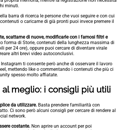
la propria memoria, mentre la registrazione non necessita
chi minuti.
ella barra di ricerca le persone che vuoi seguire e con cui
contenuti o caricarne di già pronti puoi invece premere il
e, scattarne di nuove, modificarle con i famosi filtri e
o forma di Storie, contenuti della lunghezza massima di
 per 24 ore), oppure puoi cercare di diventare virale
reare altri brevi video autoconclusivi.
, Instagram ti consente però anche di osservare il lavoro
 i Reel, mettendo like o commentando i contenuti che più ci
unity spesso molto affiatate.
 meglio: i consigli più utili
ice da utilizzare.
Basta prendere familiarità con
tto. Ci sono però alcuni consigli per cercare di rendere al
cial network.
essere costante.
Non aprire un account per poi