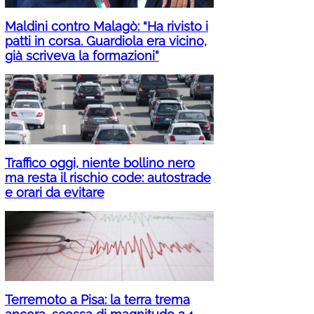
Maldini contro Malagò: “Ha rivisto i
patti in corsa. Guardiola era vicino,
già scriveva la formazioni”
Traffico oggi, niente bollino nero
ma resta il rischio code: autostrade
e orari da evitare
Terremoto a Pisa: la terra trema