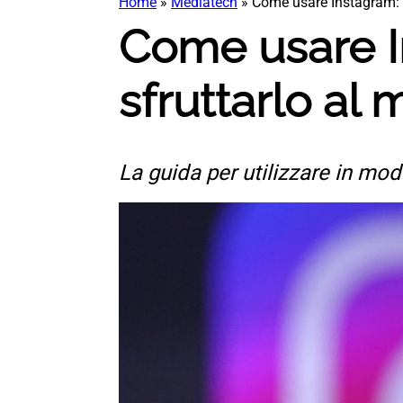
Home
»
Mediatech
»
Come usare Instagram: al
Come usare In
sfruttarlo al 
La guida per utilizzare in mod