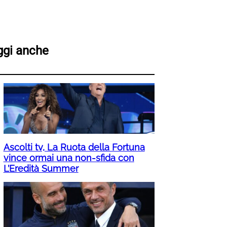
ggi anche
Ascolti tv, La Ruota della Fortuna
vince ormai una non-sfida con
L’Eredità Summer