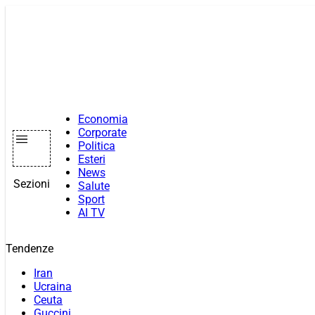
Vai
al
contenuto
Economia
Corporate
Politica
Esteri
News
Sezioni
Salute
Sport
AI TV
Tendenze
Iran
Ucraina
Ceuta
Guccini