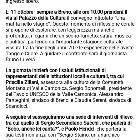
Ingresso libero.
L’ 11 ottobre , sempre a Breno, alle ore 10.00 prenderà il
via al Palazzo della Cultura
il convegno intitolato “Una
matita nello stagno”. Questo momento di riflessione corale
si propone di esplorare, con leggerezza ma anche
profondità, i legami che uniscono fumetto, satira, musica
e politica, partendo dall’importante stagione culturale
vissuta tra la fine degli anni ’70 e le esperienze delle riviste
Tango e Cuore. A guidare il confronto sarà il giornalista
Bruno Luverà.
La giornata inizierà con i saluti istituzionali di
rappresentanti delle istituzioni locali e culturali, tra cui
Priscilla Ziliani,
assessora alla cultura della Comunità
Montana di Valle Camonica, Sergio Bonomelli, presidente
del Tavolo UNESCO della Valle Camonica, Alessandro
Panteghini, sindaco di Breno, e Claudia Sereni, sindaca di
Scandicci.
A seguire si susseguiranno una serie di interventi di rilievo,
tra cui quello di Sergio Secondiano Sacchi , che parlerà di
“Bobo, anche lei canta?”, e Paolo Hendel
, che porterà la
sua testimonianza con “Sergio Staino, un anarchico