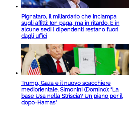
Pignataro, il miliardario che inciampa
sugli affitti: Ion paga, ma in ritardo. E in
alcune sedi i dipendenti restano fuori
dagli uffici
Trump, Gaza e il nuovo scacchiere
mediorientale. Simonini (Domino): “La
base Usa nella Striscia? Un piano per il
dopo-Hamas”