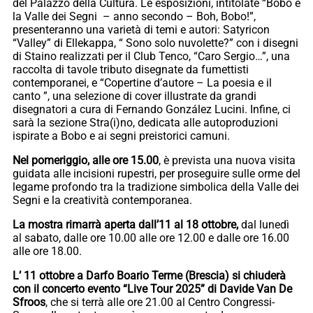
del Palazzo della Cultura. Le esposizioni, intitolate “Bobo e
la Valle dei Segni – anno secondo – Boh, Bobo!”,
presenteranno una varietà di temi e autori: Satyricon
“Valley” di Ellekappa, “ Sono solo nuvolette?” con i disegni
di Staino realizzati per il Club Tenco, “Caro Sergio…”, una
raccolta di tavole tributo disegnate da fumettisti
contemporanei, e “Copertine d’autore – La poesia e il
canto ”, una selezione di cover illustrate da grandi
disegnatori a cura di Fernando González Lucini. Infine, ci
sarà la sezione Stra(i)no, dedicata alle autoproduzioni
ispirate a Bobo e ai segni preistorici camuni.
Nel pomeriggio, alle ore 15.00
, è prevista una nuova visita
guidata alle incisioni rupestri, per proseguire sulle orme del
legame profondo tra la tradizione simbolica della Valle dei
Segni e la creatività contemporanea.
La mostra rimarrà aperta dall’11 al 18 ottobre,
dal lunedì
al sabato, dalle ore 10.00 alle ore 12.00 e dalle ore 16.00
alle ore 18.00.
L’ 11 ottobre a Darfo Boario Terme (Brescia) si chiuderà
con il concerto evento “Live Tour 2025” di Davide Van De
Sfroos
, che si terrà alle ore 21.00 al Centro Congressi-