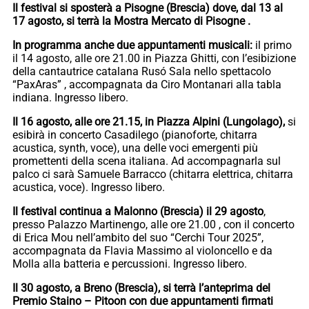
Il festival si sposterà a Pisogne (Brescia) dove, dal 13 al
17 agosto, si terrà la Mostra Mercato di Pisogne .
In programma anche due appuntamenti musicali:
il primo
il 14 agosto, alle ore 21.00 in Piazza Ghitti, con l’esibizione
della cantautrice catalana Rusó Sala nello spettacolo
“PaxAras” , accompagnata da Ciro Montanari alla tabla
indiana. Ingresso libero.
Il 16 agosto, alle ore 21.15, in Piazza Alpini (Lungolago),
si
esibirà in concerto Casadilego (pianoforte, chitarra
acustica, synth, voce), una delle voci emergenti più
promettenti della scena italiana. Ad accompagnarla sul
palco ci sarà Samuele Barracco (chitarra elettrica, chitarra
acustica, voce). Ingresso libero.
Il festival continua a Malonno (Brescia) il 29 agosto
,
presso Palazzo Martinengo, alle ore 21.00 , con il concerto
di Erica Mou nell’ambito del suo “Cerchi Tour 2025”,
accompagnata da Flavia Massimo al violoncello e da
Molla alla batteria e percussioni. Ingresso libero.
Il 30 agosto, a Breno (Brescia), si terrà l’anteprima del
Premio Staino – Pitoon con due appuntamenti
firmati