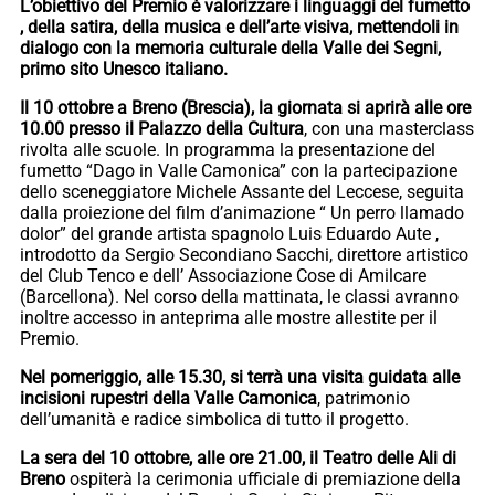
L’obiettivo del Premio è valorizzare i linguaggi del fumetto
, della satira, della musica e dell’arte visiva, mettendoli in
dialogo con la memoria culturale della Valle dei Segni,
primo sito Unesco italiano.
Il 10 ottobre a Breno (Brescia), la giornata si aprirà alle ore
10.00 presso il Palazzo della Cultura
, con una masterclass
rivolta alle scuole. In programma la presentazione del
fumetto “Dago in Valle Camonica” con la partecipazione
dello sceneggiatore Michele Assante del Leccese, seguita
dalla proiezione del film d’animazione “ Un perro llamado
dolor” del grande artista spagnolo Luis Eduardo Aute ,
introdotto da Sergio Secondiano Sacchi, direttore artistico
del Club Tenco e dell’ Associazione Cose di Amilcare
(Barcellona). Nel corso della mattinata, le classi avranno
inoltre accesso in anteprima alle mostre allestite per il
Premio.
Nel pomeriggio, alle 15.30, si terrà una visita guidata alle
incisioni rupestri della Valle Camonica
, patrimonio
dell’umanità e radice simbolica di tutto il progetto.
La sera del 10 ottobre, alle ore 21.00, il Teatro delle Ali di
Breno
ospiterà la cerimonia ufficiale di premiazione della