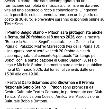
Secas . Il cantautore sarà accompagnato da una
formazione completa di musicisti, che insieme daranno
vita ad uno spettacolo ricco e coinvolgente. L’ingresso
sarà possibile solo su prenotazione, con un biglietto dal
costo di 30 euro; le preventivi saranno disponibili online su
TicketSms.
Il Premio Sergio Staino – Pitoon sarà protagonista anche
a Roma, dal 20 febbraio al 3 marzo 2026,
con la mostra
“Bobo e la Valle dei Segni”, ospitata nella Galleria La
Pigna di Palazzo Maffei Marescotti (via della Pigna 13).
L’inaugurazione si terrà venerdì 20 febbraio e sarà
accompagnata dal concerto/spettacolo “Un tango per
Bobo”, con la partecipazione di Guido Baldoni, Alessio
Lega e Michele Staino. La mostra sarà aperta al pubblico
fino al 03 marzo 2026, dal lunedì al venerdì, dalle ore
15.00 alle ore 19.00.
Il Festival Dallo Sciamano allo Showman e il Premio
Nazionale Sergio Staino – Pitoon
sono promossi dal
Centro Culturale Teatro Camuno, in partenariato con Club
Tenco, l’Associazione Cose di Amilcare e l’Associazione
Culturale Bobo e Dintorni.