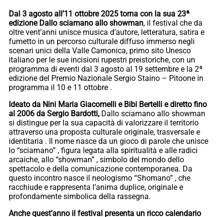
Dal 3 agosto all’11 ottobre 2025 torna con la sua 23ª
edizione Dallo sciamano allo showman
, il festival che da
oltre vent’anni unisce musica d’autore, letteratura, satira e
fumetto in un percorso culturale diffuso immerso negli
scenari unici della Valle Camonica, primo sito Unesco
italiano per le sue incisioni rupestri preistoriche, con un
programma di eventi dal 3 agosto al 19 settembre e la 2ª
edizione del Premio Nazionale Sergio Staino – Pitoone in
programma il 10 e 11 ottobre .
Ideato da Nini Maria Giacomelli e Bibi Bertelli e diretto fino
al 2006 da Sergio Bardotti,
Dallo sciamano allo showman
si distingue per la sua capacità di valorizzare il territorio
attraverso una proposta culturale originale, trasversale e
identitaria . Il nome nasce da un gioco di parole che unisce
lo “sciamano” , figura legata alla spiritualità e alle radici
arcaiche, allo “showman” , simbolo del mondo dello
spettacolo e della comunicazione contemporanea. Da
questo incontro nasce il neologismo “Shomano” , che
racchiude e rappresenta l’anima duplice, originale e
profondamente simbolica della rassegna.
Anche quest’anno il festival presenta un ricco calendario