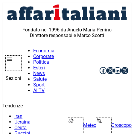
Vai
al
contenuto
Fondato nel 1996 da Angelo Maria Perrino
Direttore responsabile Marco Scotti
Economia
Corporate
Politica
Esteri
Facebook
Instagr
Linke
X
News
Sezioni
Salute
Sport
AI TV
Tendenze
Iran
Ucraina
Meteo
Oroscopo
Ceuta
Guccini