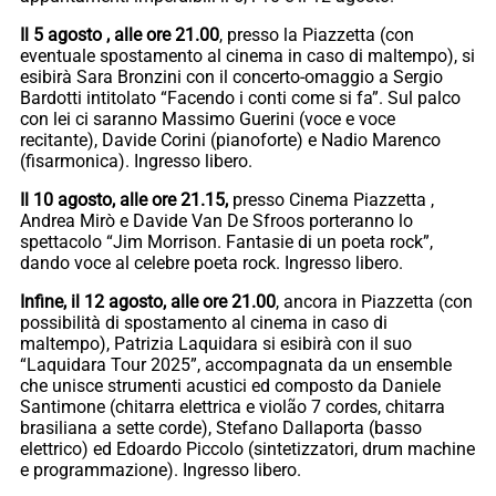
Il 5 agosto , alle ore 21.00
, presso la Piazzetta (con
eventuale spostamento al cinema in caso di maltempo), si
esibirà Sara Bronzini con il concerto-omaggio a Sergio
Bardotti intitolato “Facendo i conti come si fa”. Sul palco
con lei ci saranno Massimo Guerini (voce e voce
recitante), Davide Corini (pianoforte) e Nadio Marenco
(fisarmonica). Ingresso libero.
Il 10 agosto, alle ore 21.15,
presso Cinema Piazzetta ,
Andrea Mirò e Davide Van De Sfroos porteranno lo
spettacolo “Jim Morrison. Fantasie di un poeta rock”,
dando voce al celebre poeta rock. Ingresso libero.
Infine, il 12 agosto, alle ore 21.00
, ancora in Piazzetta (con
possibilità di spostamento al cinema in caso di
maltempo), Patrizia Laquidara si esibirà con il suo
“Laquidara Tour 2025”, accompagnata da un ensemble
che unisce strumenti acustici ed composto da Daniele
Santimone (chitarra elettrica e violão 7 cordes, chitarra
brasiliana a sette corde), Stefano Dallaporta (basso
elettrico) ed Edoardo Piccolo (sintetizzatori, drum machine
e programmazione). Ingresso libero.