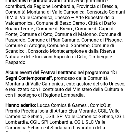
L’iniziativa è portata avanti
, attraverso patrocini e
contributi, da Regione Lombardia, Provincia di Brescia,
Comunità Montana di Valle Camonica, Consorzio Comuni
BIM di Valle Camonica, Unesco – Arte Rupestre della
Valcamonica , Comune di Berzo Demo , Città di Darfo
Boario Terme , Comune di Breno , Comune di Capo di
Ponte, Comune di Ceto, Comune di Malonno, Comune di
Paspardo, Comune di Pian Camuno, Comune di Pisogne,
Comune di Artogne, Comune di Sanremo, Comune di
Scandicci, Consorzio Montecampione e dalla Riserva
Naturale delle Incisioni Rupestri di Ceto, Cimbergo e
Paspardo.
Alcuni eventi del Festival rientrano nel programma “Di
Segni Contemporanei”,
promosso dalla Comunità
Montana di Valle Camonica , ente gestore del sito Unesco,
e realizzato con il contributo del Ministero della Cultura e
con il sostegno di Regione Lombardia.
Hanno aderito:
Lucca Comics & Games , ComicOut,
Premio Procida Isola di Arturo Elsa Morante, CGIL Valle
Camonica-Sebino , CGIL SPI Valle Camonica-Sebino, CGIL
Lombardia, CGIL SPI Lombardia, CGIL SLC Valle
Camonica-Sebino e il Sindacato Lavoratori della