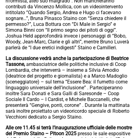
riformista, ateo suo malgrado”. Non mancheranno
contributi da Vincenzo Mollica, con un videointervento
intitolato “Quando Sergio, Andrea e Hugo ci facevano
sognare…”, Bruna Pinasco Staino con “Senza chiedere il
permesso?”, Luca Bottura con “Di Male in Sergio” e
Simona Binni con “Il primo segno dei pitoti di oggi”.
Joshua Held approfondirà invece i personaggi di “Bobo,
Woody, Jean-Marc, Clarie e gli altri”, mentre Bruno Luverà
parlerà de “I due eretici indigesti” Staino e Camilleri.
La discussione vedrà anche la partecipazione di Beatrice
Tassone,
ambasciatrice delle politiche inclusive di Coop
Lombardia, che interverrà – insieme a Silvia Amodio
(ideatrice del progetto e giornalista) e a Marco Madoglio
(sceneggiatore) – sul tema “Essere Bea: il fumetto come
linguaggio universale dell’inclusione” . Parteciperanno
inoltre Sara Donati e Sara Galli di Saresonde – Coop
Sociale Il Cardo – I Cardist, e Michele Baccanelli, che
presenterà “Gengive, ponti, corone” . Durante la mattinata
sarà inoltre proiettato un videoricordo speciale di Roberto
Vecchioni dedicato a Sergio Staino.
Alle ore 11.45 si terrà l’inaugurazione ufficiale delle mostre
del Premio Staino – Pitoon 2025
presso le sale espositive