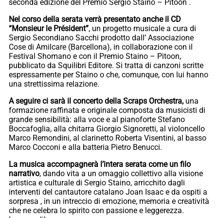
seconda edizione del Premio Sergio Staino – Pitoon .
Nel corso della serata verrà presentato anche il CD
“Monsieur le Président”
, un progetto musicale a cura di
Sergio Secondiano Sacchi prodotto dall’ Associazione
Cose di Amilcare (Barcellona), in collaborazione con il
Festival Shomano e con il Premio Staino – Pitoon,
pubblicato da Squilibri Editore. Si tratta di canzoni scritte
espressamente per Staino o che, comunque, con lui hanno
una strettissima relazione.
A seguire ci sarà il concerto della Scraps Orchestra,
una
formazione raffinata e originale composta da musicisti di
grande sensibilità: alla voce e al pianoforte Stefano
Boccafoglia, alla chitarra Giorgio Signoretti, al violoncello
Marco Remondini, al clarinetto Roberta Visentini, al basso
Marco Cocconi e alla batteria Pietro Benucci.
La musica accompagnerà l’intera serata come un filo
narrativo
, dando vita a un omaggio collettivo alla visione
artistica e culturale di Sergio Staino, arricchito dagli
interventi del cantautore catalano Joan Isaac e da ospiti a
sorpresa , in un intreccio di emozione, memoria e creatività
che ne celebra lo spirito con passione e leggerezza.