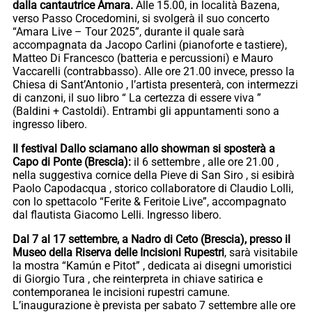
dalla cantautrice Amara.
Alle 15.00, in località Bazena,
verso Passo Crocedomini, si svolgerà il suo concerto
“Amara Live – Tour 2025”, durante il quale sarà
accompagnata da Jacopo Carlini (pianoforte e tastiere),
Matteo Di Francesco (batteria e percussioni) e Mauro
Vaccarelli (contrabbasso). Alle ore 21.00 invece, presso la
Chiesa di Sant’Antonio , l’artista presenterà, con intermezzi
di canzoni, il suo libro “ La certezza di essere viva ”
(Baldini + Castoldi). Entrambi gli appuntamenti sono a
ingresso libero.
Il festival Dallo sciamano allo showman si sposterà a
Capo di Ponte (Brescia):
il 6 settembre , alle ore 21.00 ,
nella suggestiva cornice della Pieve di San Siro , si esibirà
Paolo Capodacqua , storico collaboratore di Claudio Lolli,
con lo spettacolo “Ferite & Feritoie Live”, accompagnato
dal flautista Giacomo Lelli. Ingresso libero.
Dal 7 al 17 settembre, a Nadro di Ceto (Brescia), presso il
Museo della Riserva delle Incisioni Rupestri
, sarà visitabile
la mostra “Kamún e Pitot” , dedicata ai disegni umoristici
di Giorgio Tura , che reinterpreta in chiave satirica e
contemporanea le incisioni rupestri camune.
L’inaugurazione è prevista per sabato 7 settembre alle ore