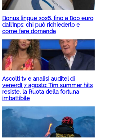
Bonus lingue 2026, fino a 800 euro
dall’Inps: chi può richiederlo e
come fare domanda
Ascolti tv e analisi auditel di
venerdì 7 agosto: Tim summer hits
resiste, la Ruota della fortuna
imbattibile