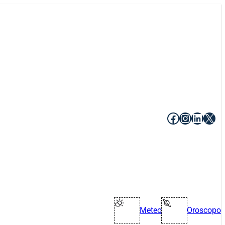
Facebook
Instagr
Linke
X
Meteo
Oroscopo