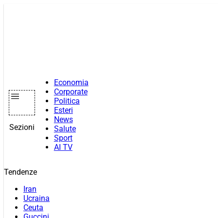
Vai
al
contenuto
Economia
Corporate
Politica
Esteri
News
Sezioni
Salute
Sport
AI TV
Tendenze
Iran
Ucraina
Ceuta
Guccini