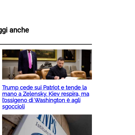
ggi anche
Trump cede sui Patriot e tende la
mano a Zelensky. Kiev respira, ma
l’ossigeno di Washington è agli
sgoccioli