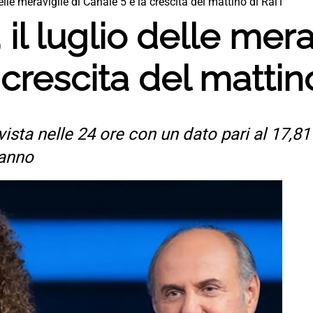
delle meraviglie di Canale 5 e la crescita del mattino di Rai1
 il luglio delle mera
crescita del mattin
 vista nelle 24 ore con un dato pari al 17,81
 anno