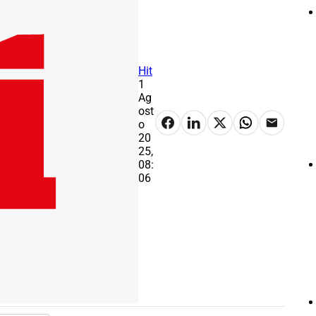
Hit
1
Ag
ost
o
20
25,
08:
06