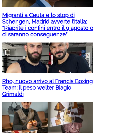
Migranti a Ceuta e lo stop di
Schengen, Madrid avverte l’Italia:
“Riaprite i confini entro il 9 agosto o
ci saranno conseguenze”
Rho, nuovo arrivo al Francis Boxing
Team: il peso welter Biagio
Grimaldi