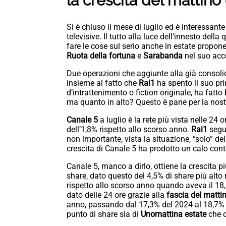
la crescita del mattino 
Si è chiuso il mese di luglio ed è interessante
televisive. Il tutto alla luce dell’innesto dell
fare le cose sul serio anche in estate proponen
Ruota della fortuna
e
Sarabanda
nel suo acc
Due operazioni che aggiunte alla già consoli
insieme al fatto che
Rai1
ha spento il suo pr
d’intrattenimento o fiction originale, ha fatto
ma quanto in alto? Questo è pane per la nost
Canale 5
a luglio è la rete più vista nelle 24 
dell’1,8% rispetto allo scorso anno.
Rai1
segue
non importante, vista la situazione, “solo” de
crescita di Canale 5 ha prodotto un calo con
Canale 5, manco a dirlo, ottiene la crescita pi
share, dato questo del 4,5% di share più alto 
rispetto allo scorso anno quando aveva il 18,5
dato delle 24 ore grazie alla
fascia del matti
anno, passando dal 17,3% del 2024 al 18,7% d
punto di share sia di
Unomattina
estate
che 