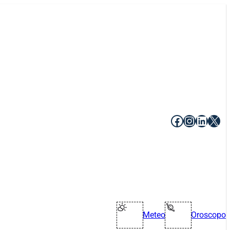
Facebook
Instagr
Linke
X
Meteo
Oroscopo