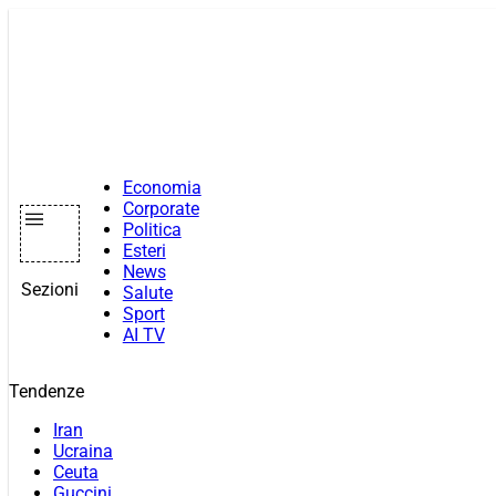
Vai
al
contenuto
Economia
Corporate
Politica
Esteri
News
Sezioni
Salute
Sport
AI TV
Tendenze
Iran
Ucraina
Ceuta
Guccini