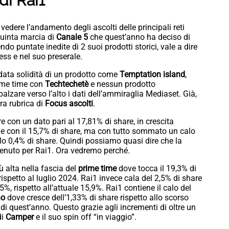
di Rai1
 vedere l’andamento degli ascolti delle principali reti
a quinta marcia di
Canale 5
che quest’anno ha deciso di
do puntate inedite di 2 suoi prodotti storici, vale a dire
ess e nel suo preserale.
data solidità di un prodotto come
Temptation island
,
ime time con
Techtechetè
e nessun prodotto
 balzare verso l’alto i dati dell’ammiraglia Mediaset. Già,
ra rubrica di
Focus ascolti
.
ore con un dato pari al 17,81% di share, in crescita
 con il 15,7% di share, ma con tutto sommato un calo
llo 0,4% di share. Quindi possiamo quasi dire che la
tenuto per Rai1. Ora vedremo perché.
ù alta nella fascia del
prime time
dove tocca il 19,3% di
rispetto al luglio 2024. Rai1 invece cala del 2,5% di share
%, rispetto all’attuale 15,9%. Rai1 contiene il calo del
no
dove cresce dell’1,33% di share rispetto allo scorso
i quest’anno. Questo grazie agli incrementi di oltre un
di
Camper
e il suo spin off “in viaggio”.