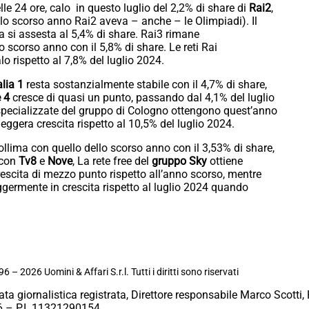
elle 24 ore, calo in questo luglio del 2,2% di share di
Rai2
,
 (lo scorso anno Rai2 aveva – anche – le Olimpiadi). Il
ta si assesta al 5,4% di share. Rai3 rimane
o scorso anno con il 5,8% di share. Le reti Rai
lo rispetto al 7,8% del luglio 2024.
alia 1
resta sostanzialmente stabile con il 4,7% di share,
 4
cresce di quasi un punto, passando dal 4,1% del luglio
i specializzate del gruppo di Cologno ottengono quest’anno
leggera crescita rispetto al 10,5% del luglio 2024.
llima con quello dello scorso anno con il 3,53% di share,
 con
Tv8
e
Nove
, La rete free del
gruppo Sky
ottiene
escita di mezzo punto rispetto all’anno scorso, mentre
eggermente in crescita rispetto al luglio 2024 quando
6 – 2026 Uomini & Affari S.r.l. Tutti i diritti sono riservati
ata giornalistica registrata, Direttore responsabile Marco Scotti, 
 – P.I. 11321290154