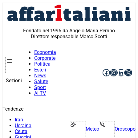
Vai
al
contenuto
Fondato nel 1996 da Angelo Maria Perrino
Direttore responsabile Marco Scotti
Economia
Corporate
Politica
Esteri
Facebook
Instagr
Linke
X
News
Sezioni
Salute
Sport
AI TV
Tendenze
Iran
Ucraina
Meteo
Oroscopo
Ceuta
Guccini