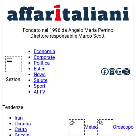
Vai
al
contenuto
Fondato nel 1996 da Angelo Maria Perrino
Direttore responsabile Marco Scotti
Economia
Corporate
Politica
Esteri
Facebook
Instagr
Linke
X
News
Sezioni
Salute
Sport
AI TV
Tendenze
Iran
Ucraina
Meteo
Oroscopo
Ceuta
Guccini