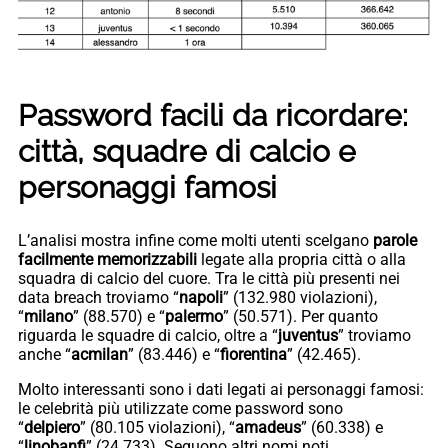
Password facili da ricordare:
città, squadre di calcio e
personaggi famosi
L’analisi mostra infine come molti utenti scelgano
parole
facilmente memorizzabili
legate alla propria città o alla
squadra di calcio del cuore. Tra le città più presenti nei
data breach troviamo “
napoli
” (132.980 violazioni),
“
milano
” (88.570) e “
palermo
” (50.571). Per quanto
riguarda le squadre di calcio, oltre a “
juventus
” troviamo
anche “
acmilan
” (83.446) e “
fiorentina
” (42.465).
Molto interessanti sono i dati legati ai personaggi famosi:
le celebrità più utilizzate come password sono
“
delpiero
” (80.105 violazioni), “
amadeus
” (60.338) e
“
linobanfi
” (24.733). Seguono altri nomi noti