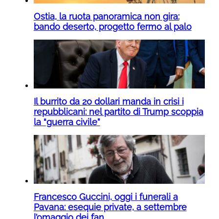
Ostia, la ruota panoramica non gira:
bando deserto, progetto fermo al palo
Il burrito da 20 dollari manda in crisi i
repubblicani: nel partito di Trump scoppia
la “guerra civile”
Francesco Guccini, oggi i funerali a
Pavana: esequie private, a settembre
l’omaggio dei fan