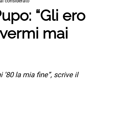
ai considerato”
upo: “Gli ero
avermi mai
’80 la mia fine”, scrive il