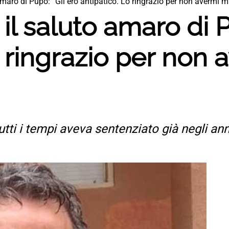
maro di Pupo: “Gli ero antipatico. Lo ringrazio per non avermi m
il saluto amaro di P
o ringrazio per non 
utti i tempi aveva sentenziato già negli anni 