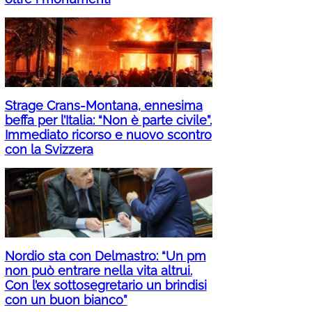
Strage Crans-Montana, ennesima
beffa per l’Italia: “Non è parte civile”.
Immediato ricorso e nuovo scontro
con la Svizzera
Nordio sta con Delmastro: “Un pm
non può entrare nella vita altrui.
Con l’ex sottosegretario un brindisi
con un buon bianco”