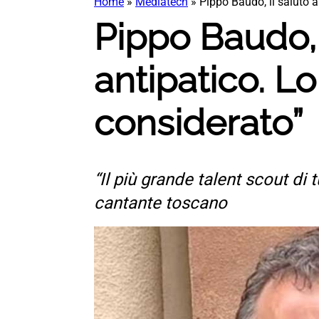
Home
»
Mediatech
»
Pippo Baudo, il saluto a
Pippo Baudo, 
antipatico. L
considerato”
“Il più grande talent scout di t
cantante toscano