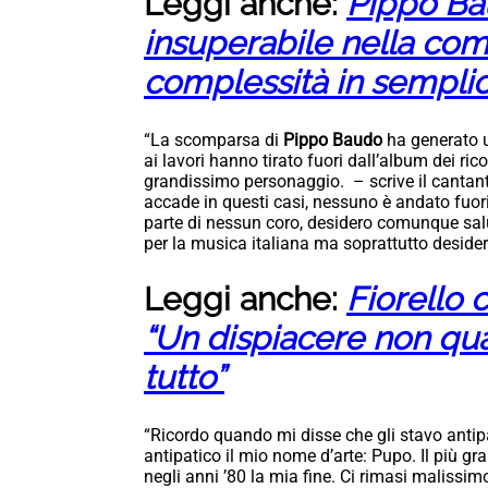
Leggi anche:
Pippo Bau
insuperabile nella comu
complessità in semplic
“La scomparsa di
Pippo Baudo
ha generato un
ai lavori hanno tirato fuori dall’album dei ri
grandissimo personaggio. – scrive il cantant
accade in questi casi, nessuno è andato fuori
parte di nessun coro, desidero comunque salu
per la musica italiana ma soprattutto desider
Leggi anche:
Fiorello
“Un dispiacere non quan
tutto”
“Ricordo quando mi disse che gli stavo antip
antipatico il mio nome d’arte: Pupo. Il più gr
negli anni ’80 la mia fine. Ci rimasi malissi