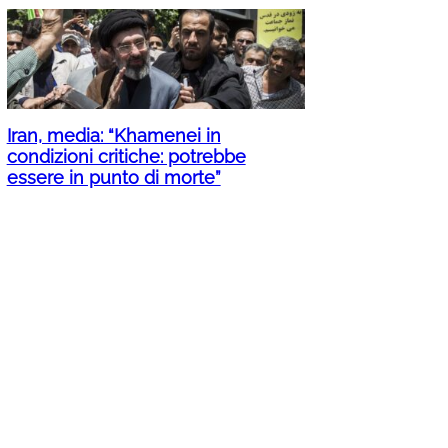
Iran, media: “Khamenei in
condizioni critiche: potrebbe
essere in punto di morte”