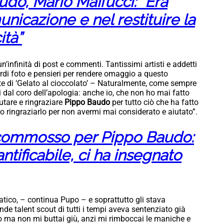
do, Mario Maffucci: “Era
nicazione e nel restituire la
ità”
’infinità di post e commenti. Tantissimi artisti e addetti
cordi foto e pensieri per rendere omaggio a questo
e di ‘Gelato al cioccolato’ – Naturalmente, come sempre
 dal coro dell’apologia: anche io, che non ho mai fatto
tare e ringraziare
Pippo Baudo
per tutto ciò che ha fatto
o ringraziarlo per non avermi mai considerato e aiutato”.
 commosso per Pippo Baudo:
tificabile, ci ha insegnato
atico, – continua Pupo – e soprattutto gli stava
ande talent scout di tutti i tempi aveva sentenziato già
mo ma non mi buttai giù, anzi mi rimboccai le maniche e