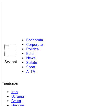
Vai
al
contenuto
Economia
Corporate
Politica
Esteri
News
Sezioni
Salute
Sport
AI TV
Tendenze
Iran
Ucraina
Ceuta
Guccini