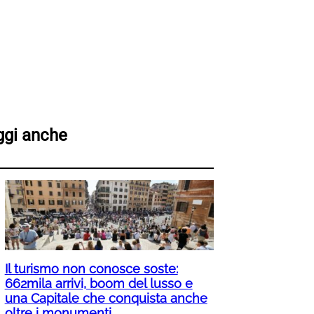
ggi anche
Il turismo non conosce soste:
662mila arrivi, boom del lusso e
una Capitale che conquista anche
oltre i monumenti