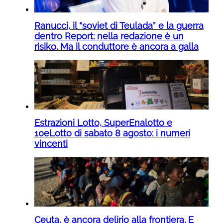
Ranucci, il “soviet di Teulada” e la guerra
dentro Report: nella redazione è un
risiko. Ma il conduttore è ancora a galla
Estrazioni Lotto, SuperEnalotto e
10eLotto di sabato 8 agosto: i numeri
vincenti
Ceuta, è ancora delirio alla frontiera. E