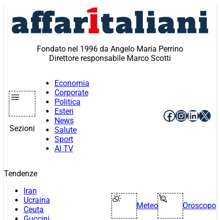
Vai
al
contenuto
Fondato nel 1996 da Angelo Maria Perrino
Direttore responsabile Marco Scotti
Economia
Corporate
Politica
Esteri
Facebook
Instagr
Linke
X
News
Sezioni
Salute
Sport
AI TV
Tendenze
Iran
Ucraina
Meteo
Oroscopo
Ceuta
Guccini