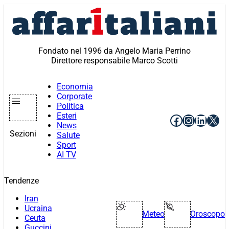
Vai
al
contenuto
Fondato nel 1996 da Angelo Maria Perrino
Direttore responsabile Marco Scotti
Economia
Corporate
Politica
Esteri
Facebook
Instagr
Linke
X
News
Sezioni
Salute
Sport
AI TV
Tendenze
Iran
Ucraina
Meteo
Oroscopo
Ceuta
Guccini