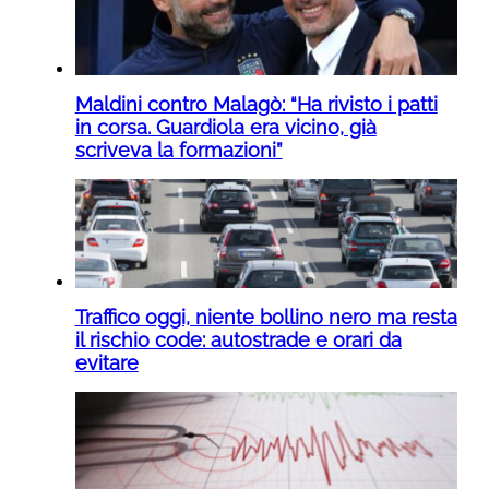
Maldini contro Malagò: “Ha rivisto i patti
in corsa. Guardiola era vicino, già
scriveva la formazioni”
Traffico oggi, niente bollino nero ma resta
il rischio code: autostrade e orari da
evitare