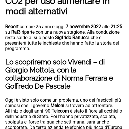
CO2 per uso alimentare in
modi alternativi
Report
compie 25 anni e oggi
7 novembre 2022
alle
21:25
su
Rai3
riparte con una nuova stagione. Alla conduzione
resta saldo al suo posto
Sigfrido Ranucci
, che ci
presenterà tutte le inchieste che hanno fatto la storia del
programma.
Lo scopriremo solo Vivendi – di
Giorgio Mottola, con la
collaborazione di Norma Ferrara e
Goffredo De Pascale
Oggi è visto solo come un problema, uno dei fascicoli più
spinosi che il governo
Meloni
si troverà ad affrontare.
All’inizio degli anni ‘90
Telecom
è stato il fiore all’occhiello
dell’industria di Stato. Poi l’hanno privatizzata, scalata,
spolpata e, forse tra qualche settimana, sarà anche
scorporata. Da terza azienda telefonica più ricca d’Europa