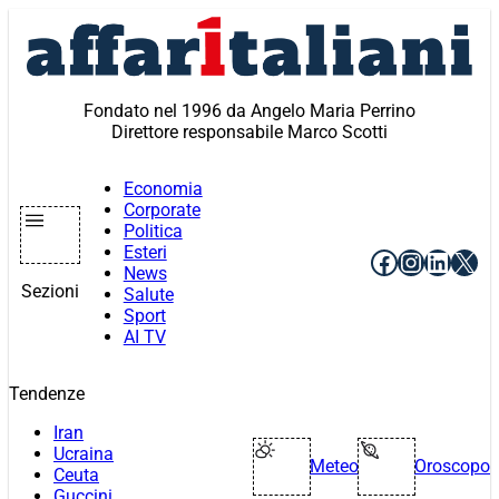
Vai
al
contenuto
Fondato nel 1996 da Angelo Maria Perrino
Direttore responsabile Marco Scotti
Economia
Corporate
Politica
Esteri
Facebook
Instagr
Linke
X
News
Sezioni
Salute
Sport
AI TV
Tendenze
Iran
Ucraina
Meteo
Oroscopo
Ceuta
Guccini