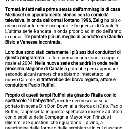
Tornerà infatti nella prima serata dell’ammiraglia di casa
Mediaset un appuntamento storico con la comicità
televisiva. In onda dall’ormai lontano 1996, Zelig
ha più o
meno costantemente occupato le frequenze di Canale 5.
L’ultima serie è andata in onda proprio ad inizio dell’anno
in corso.
Tre puntate più un meglio di condotto da Claudio
Bisio e Vanessa Incontrada.
Loro due sono stati certamente i più assidui conduttori di
questo programma.
La loro prima conduzione in coppia
risale al 2004.
Nella nuova serie che andrà in onda nella
prossima stagione di Canale 5
potrebbe però approdare,
secondo alcuni rumors che abbiamo intercettato, un
nuovo Caronte,
si tratterebbe del bravo regista, attore e
conduttore Paolo Ruffini.
Proprio di questi tempi Ruffini sta girando l’Italia con lo
spettacolo “Il babysitter”,
mentre nei mesi scorsi ha
portato in scena Din Don Down alla ricerca di (D)Io. Paolo
Ruffini, rappresenta in questo spettacolo insieme ad attori
con disabilità della Compagnia Mayor Von Frinzius i
dilemmi e le questioni che riguardano il divino, a
prescindere dalle forme o dalle sembianze in cui ciascuno