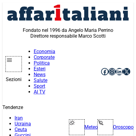
Vai
al
contenuto
Fondato nel 1996 da Angelo Maria Perrino
Direttore responsabile Marco Scotti
Economia
Corporate
Politica
Esteri
Facebook
Instagr
Linke
X
News
Sezioni
Salute
Sport
AI TV
Tendenze
Iran
Ucraina
Meteo
Oroscopo
Ceuta
Guccini