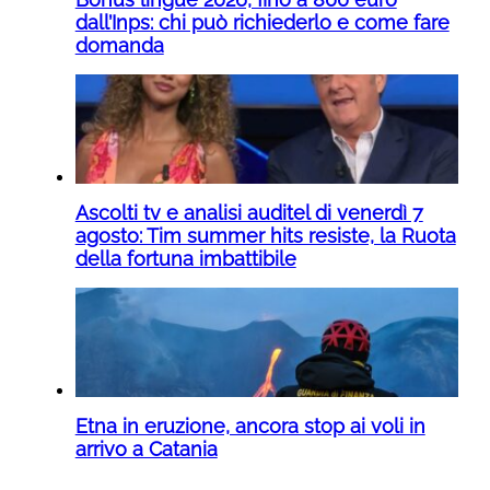
dall’Inps: chi può richiederlo e come fare
domanda
Ascolti tv e analisi auditel di venerdì 7
agosto: Tim summer hits resiste, la Ruota
della fortuna imbattibile
Etna in eruzione, ancora stop ai voli in
arrivo a Catania