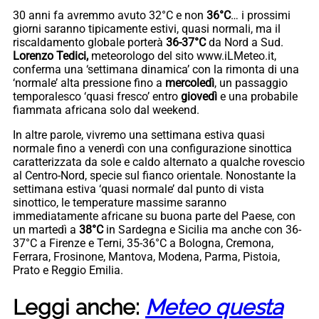
30 anni fa avremmo avuto 32°C e non
36°C
… i prossimi
giorni saranno tipicamente estivi, quasi normali, ma il
riscaldamento globale porterà
36-37°C
da Nord a Sud.
Lorenzo Tedici,
meteorologo del sito www.iLMeteo.it,
conferma una ‘settimana dinamica’ con la rimonta di una
‘normale’ alta pressione fino a
mercoledì
, un passaggio
temporalesco ‘quasi fresco’ entro
giovedì
e una probabile
fiammata africana solo dal weekend.
In altre parole, vivremo una settimana estiva quasi
normale fino a venerdì con una configurazione sinottica
caratterizzata da sole e caldo alternato a qualche rovescio
al Centro-Nord, specie sul fianco orientale. Nonostante la
settimana estiva ‘quasi normale’ dal punto di vista
sinottico, le temperature massime saranno
immediatamente africane su buona parte del Paese, con
un martedì a
38°C
in Sardegna e Sicilia ma anche con 36-
37°C a Firenze e Terni, 35-36°C a Bologna, Cremona,
Ferrara, Frosinone, Mantova, Modena, Parma, Pistoia,
Prato e Reggio Emilia.
Leggi anche:
Meteo questa