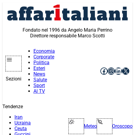
Vai
al
contenuto
Fondato nel 1996 da Angelo Maria Perrino
Direttore responsabile Marco Scotti
Economia
Corporate
Politica
Esteri
Facebook
Instagr
Linke
X
News
Sezioni
Salute
Sport
AI TV
Tendenze
Iran
Ucraina
Meteo
Oroscopo
Ceuta
Guccini