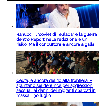
Ranucci, il “soviet di Teulada” e la guerra
dentro Report: nella redazione è un
risiko. Ma il conduttore è ancora a galla
Ceuta, è ancora delirio alla frontiera. E
spuntano sei denunce per aggressioni
sessuali ai danni dei migranti sbarcati in
massa il 30 luglio