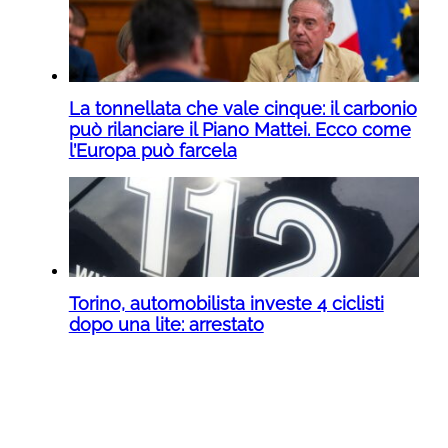
La tonnellata che vale cinque: il carbonio
può rilanciare il Piano Mattei. Ecco come
l’Europa può farcela
Torino, automobilista investe 4 ciclisti
dopo una lite: arrestato