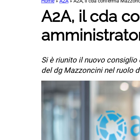
Home
»
A2A
»
A2A, il cda conferma Mazzonc
A2A, il cda 
amministrato
Si è riunito il nuovo consigl
del dg Mazzoncini nel ruolo d