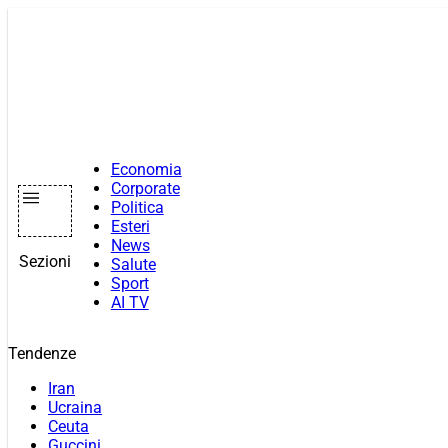
Vai
al
contenuto
Economia
Corporate
Politica
Esteri
News
Sezioni
Salute
Sport
AI TV
Tendenze
Iran
Ucraina
Ceuta
Guccini