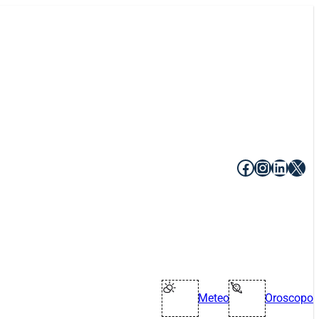
Facebook
Instagr
Linke
X
Meteo
Oroscopo