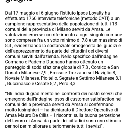
Dal 17 maggio al 6 giugno l’istituto Ipsos Loyalty ha
effettuato 1760 interviste telefoniche (metodo CATI) a un
campione rappresentativo della popolazione di tutti i 13
comuni della provincia di Milano serviti da Amsa. Le
valutazioni emerse con riferimento a ogni singolo comune
sono comprese fra un voto minimo di 7,8 e un massimo di
8,3 , evidenziando la sostanziale omogeneità dei giudizi e
dell’apprezzamento da parte dei cittadini dei diversi
comuni serviti dall’azienda. Nello specifico dall’indagine
Cormano e Paderno Dugnano hanno ottenuto un
punteggio di soddisfazione globale di 7,8 , Corsico e San
Donato Milanese 7,9 , Bresso e Trezzano sul Naviglio 8,
Novate Milanese, Pioltello, Segrate e Settimo Milanese 8,1
, Buccinasco e Cesate 8,2 , Pero 8,3.
“Gli indici di gradimento nei confronti dei nostri servizi che
emergono dall’indagine Ipsos di customer satisfaction nei
comuni della provincia serviti da Amsa si confermano
molto lusinghieri – ha dichiarato il Direttore Operativo di
Amsa Mauro De Cillis – I riscontri sulla buona percezione
del lavoro di Amsa da parte dei cittadini sono uno stimolo
per noi per migliorare ulteriormente tutti i servizi”.