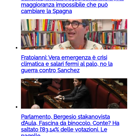
maggioranza impossibile che può
cambiare la Spagna
Fratoianni: Vera emergenza è crisi
climatica e salari fermi al palo, no la
guerra contro Sanchez
Parlamento, Bergesio stakanovista
d’Aula, Fascina da binocolo. Conte? Ha
saltato l’83,14% delle votazioni. Le
pagelle