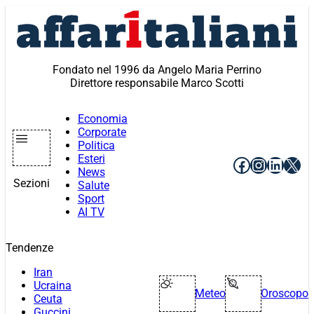
Vai
al
contenuto
Fondato nel 1996 da Angelo Maria Perrino
Direttore responsabile Marco Scotti
Economia
Corporate
Politica
Esteri
Facebook
Instagr
Linke
X
News
Sezioni
Salute
Sport
AI TV
Tendenze
Iran
Ucraina
Meteo
Oroscopo
Ceuta
Guccini