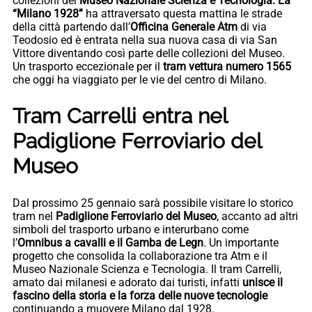
collezioni del
Museo Nazionale Scienza e Tecnologia. La
“Milano 1928”
ha attraversato questa mattina le strade
della città partendo dall’
Officina Generale Atm
di via
Teodosio ed è entrata nella sua nuova casa di via San
Vittore diventando così parte delle collezioni del Museo.
Un trasporto eccezionale per il
tram vettura numero 1565
che oggi ha viaggiato per le vie del centro di Milano.
Tram Carrelli entra nel
Padiglione Ferroviario del
Museo
Dal prossimo 25 gennaio sarà possibile visitare lo storico
tram nel
Padiglione Ferroviario del Museo
, accanto ad altri
simboli del trasporto urbano e interurbano come
l’
Omnibus a cavalli e il Gamba de Legn
. Un importante
progetto che consolida la collaborazione tra Atm e il
Museo Nazionale Scienza e Tecnologia. Il tram Carrelli,
amato dai milanesi e adorato dai turisti, infatti
unisce il
fascino della storia e la forza delle nuove tecnologie
continuando a muovere Milano dal 1928.