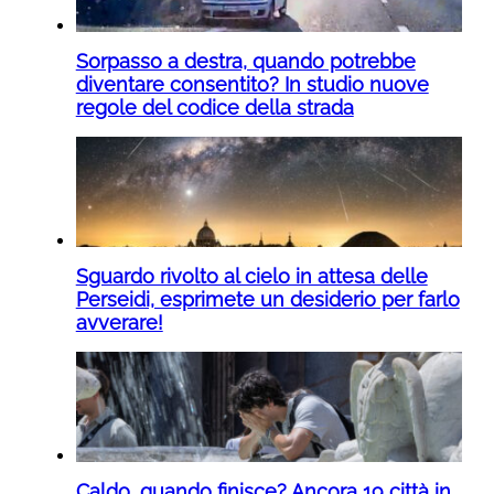
Sorpasso a destra, quando potrebbe
diventare consentito? In studio nuove
regole del codice della strada
Sguardo rivolto al cielo in attesa delle
Perseidi, esprimete un desiderio per farlo
avverare!
Caldo, quando finisce? Ancora 19 città in