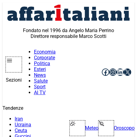
Vai
al
contenuto
Fondato nel 1996 da Angelo Maria Perrino
Direttore responsabile Marco Scotti
Economia
Corporate
Politica
Esteri
Facebook
Instagr
Linke
X
News
Sezioni
Salute
Sport
AI TV
Tendenze
Iran
Ucraina
Meteo
Oroscopo
Ceuta
Guccini