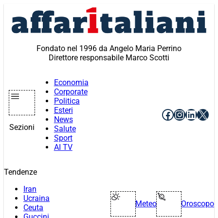
Vai
al
contenuto
Fondato nel 1996 da Angelo Maria Perrino
Direttore responsabile Marco Scotti
Economia
Corporate
Politica
Esteri
Facebook
Instagr
Linke
X
News
Sezioni
Salute
Sport
AI TV
Tendenze
Iran
Ucraina
Meteo
Oroscopo
Ceuta
Guccini