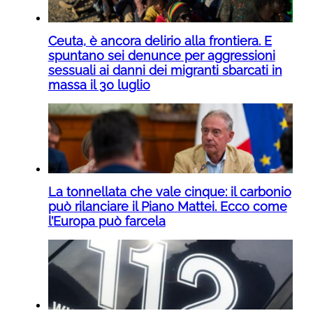
Ceuta, è ancora delirio alla frontiera. E
spuntano sei denunce per aggressioni
sessuali ai danni dei migranti sbarcati in
massa il 30 luglio
La tonnellata che vale cinque: il carbonio
può rilanciare il Piano Mattei. Ecco come
l’Europa può farcela