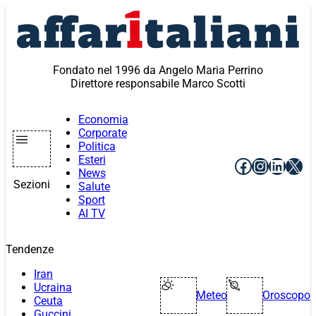
Vai
al
contenuto
Fondato nel 1996 da Angelo Maria Perrino
Direttore responsabile Marco Scotti
Economia
Corporate
Politica
Esteri
Facebook
Instagr
Linke
X
News
Sezioni
Salute
Sport
AI TV
Tendenze
Iran
Ucraina
Meteo
Oroscopo
Ceuta
Guccini