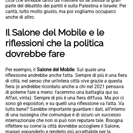
città che avrebbe tanto da riflettere su se stessa la gran
parte del dibattito dei partiti è sulla Palestina e Israele. Per
carità, tutto molto giusto, ma poi vogliamo occuparci
anche di altro.
Il Salone del Mobile e le
riflessioni che la politica
dovrebbe fare
Per esempio, il
Salone del Mobile
. Sul quale una
riflessione andrebbe anche fatta. Sempre di più è una fiera
di città, nel senso che un’intera città vive grazie a questa
fiera (e andrebbe ricordato anche a chi nel 2021 pensava
di poterne fare a meno: facemmo una battaglia qui su
Affari, vinta). Sempre di più è una fiera diffusa. Ma poi ci
sono gli espositori, e su quelli una riflessione va fatta. Va
tutto bene? Sarebbe importante guardare i dati, all’interno
di una rassegna che comunque è di sicuro un successo
internazionale che non si può non reputare tale. Bisogna
riflettere su come la città dovrebbe accogliere il Salone,
magari espanderlo e renderlo più accettabile per la