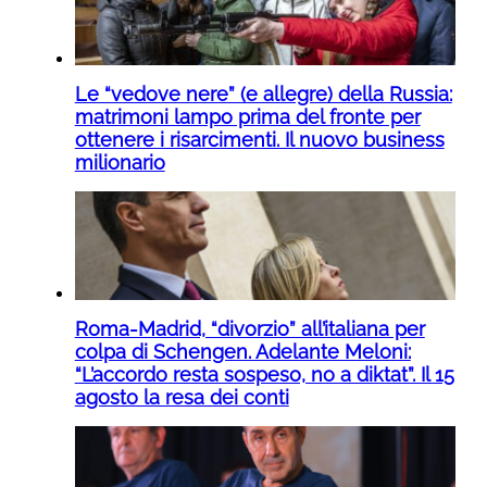
Le “vedove nere” (e allegre) della Russia:
matrimoni lampo prima del fronte per
ottenere i risarcimenti. Il nuovo business
milionario
Roma-Madrid, “divorzio” all’italiana per
colpa di Schengen. Adelante Meloni:
“L’accordo resta sospeso, no a diktat”. Il 15
agosto la resa dei conti