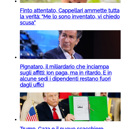
Finto attentato, Cappellari ammette tutta
la verità: “Me lo sono inventato, vi chiedo
scusa”
Pignataro, il miliardario che inciampa
sugli affitti: Ion paga, ma in ritardo. E in
alcune sedi i dipendenti restano fuori
dagli uffici
Trump, Gaza e il nuovo scacchiere