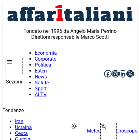
Vai
al
contenuto
Fondato nel 1996 da Angelo Maria Perrino
Direttore responsabile Marco Scotti
Economia
Corporate
Politica
Esteri
Facebook
Instagr
Linke
X
News
Sezioni
Salute
Sport
AI TV
Tendenze
Iran
Ucraina
Meteo
Oroscopo
Ceuta
Guccini