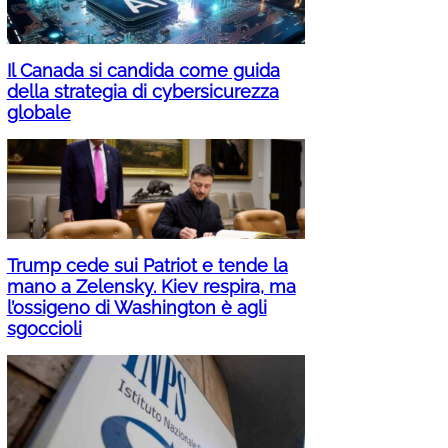
Il Canada si candida come guida
della strategia di cybersicurezza
globale
Trump cede sui Patriot e tende la
mano a Zelensky. Kiev respira, ma
l’ossigeno di Washington è agli
sgoccioli