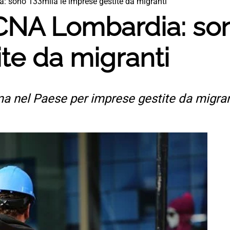
: sono 133mila le imprese gestite da migranti
 CNA Lombardia: son
te da migranti
 nel Paese per imprese gestite da migrant