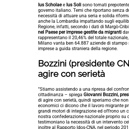
Ius Scholae
e
Ius Soli
sono tornati prepotentem
governo italiano. Temi che riportano senza d
necessità di attuare una seria e solida riform
anche la Lombardia impattando sugli equilibri
Regione, infatti, secondo i dati di Margò-Cri
nel Paese per imprese gestite da migranti
dav
rappresentano il 20,46% del totale nazionale, 
Milano vanta ben 64.887 aziende di stampo st
imprese a guida straniera della regione.
Bozzini (presidente C
agire con serietà
“Stiamo assistendo a una ripresa del confront
cittadinanza – spiega
Giovanni Bozzini, pre
di agire con serietà, quindi speriamo che non si
economici ci dicono che il lavoro migrante p
grandi motori di integrazione ed offrono un co
nostra confederazione nazionale proprio su q
testimoniano la necessità di un intervento cel
inoltre al Rapporto Idos-CNA, nel periodo 201