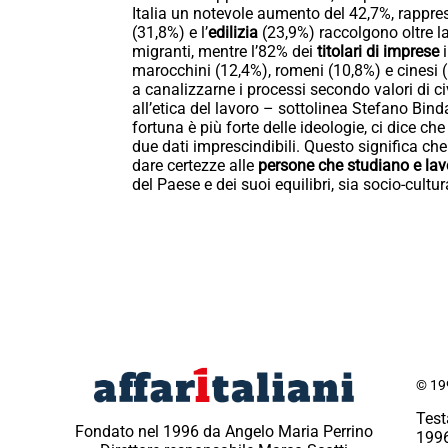
Italia un notevole aumento del 42,7%, rappres
(31,8%) e l’
edilizia
(23,9%) raccolgono oltre la
migranti, mentre l’82% dei
titolari di imprese
i
marocchini (12,4%), romeni (10,8%) e cinesi (1
a canalizzarne i processi secondo valori di c
all’etica del lavoro – sottolinea Stefano Bind
fortuna è più forte delle ideologie, ci dice ch
due dati imprescindibili. Questo significa che
dare certezze alle
persone che studiano e la
del Paese e dei suoi equilibri, sia socio-cultu
© 199
Test
Fondato nel 1996 da Angelo Maria Perrino
1996