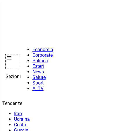
Vai
al
contenuto
Economia
Corporate
Politica
Esteri
News
Sezioni
Salute
Sport
AI TV
Tendenze
Iran
Ucraina
Ceuta
Guccini