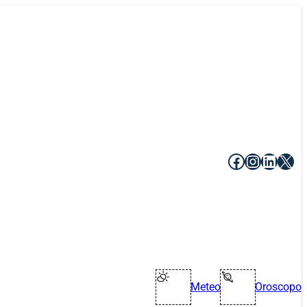
Facebook
Instagr
Linke
X
Meteo
Oroscopo