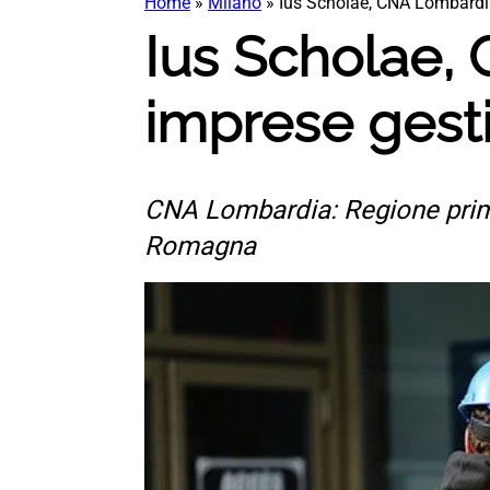
Home
»
Milano
»
Ius Scholae, CNA Lombardia
Ius Scholae,
imprese gesti
CNA Lombardia: Regione prima
Romagna