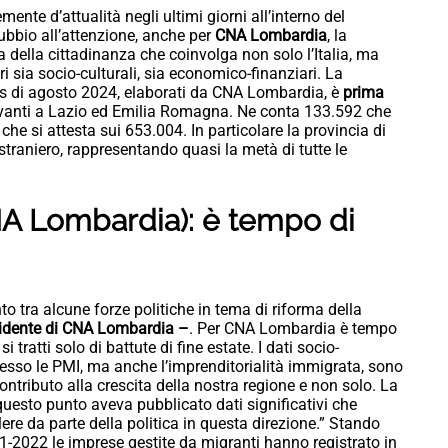
ente d’attualità negli ultimi giorni all’interno del
ubbio all’attenzione, anche per
CNA Lombardia
, la
a della cittadinanza che coinvolga non solo l’Italia, ma
 sia socio-culturali, sia economico-finanziari. La
bis di agosto 2024, elaborati da CNA Lombardia, è
prima
anti a Lazio ed Emilia Romagna. Ne conta 133.592 che
che si attesta sui 653.004. In particolare la provincia di
raniero, rappresentando quasi la metà di tutte le
NA Lombardia):
è tempo di
o tra alcune forze politiche in tema di riforma della
sidente di CNA Lombardia –
. Per CNA Lombardia è tempo
 tratti solo di battute di fine estate. I dati socio-
resso le PMI, ma anche l’imprenditorialità immigrata, sono
ntributo alla crescita della nostra regione e non solo. La
uesto punto aveva pubblicato dati significativi che
ere da parte della politica in questa direzione.” Stando
1-2022 le imprese gestite da migranti hanno registrato in