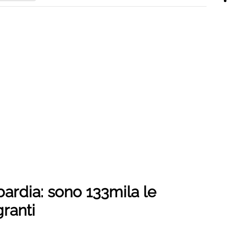
ardia: sono 133mila le
granti