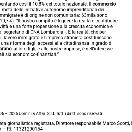
entando così il 10,8% del totale nazionale. Il
commercio
 metà delle iniziative autonomo-imprenditoriali dei
mmigrate è di origine non comunitaria: 63mila sono
0,7%). “Il nostro compito è leggere la realtà e contribuire
iviltà e una forte propensione alla crescita economica e
a, segretario di CNA Lombardia -. E la realtà, che per
e il lavoro immigrato e l’impresa straniera costituiscono
 una riforma degli accessi alla cittadinanza in grado di
vorano
, ai loro figli, e alle nostre imprese, è nell’interesse
rali sia economico-finanziari.”
6 – 2026 Uomini & Affari S.r.l. Tutti i diritti sono riservati
ata giornalistica registrata, Direttore responsabile Marco Scotti, 
 – P.I. 11321290154