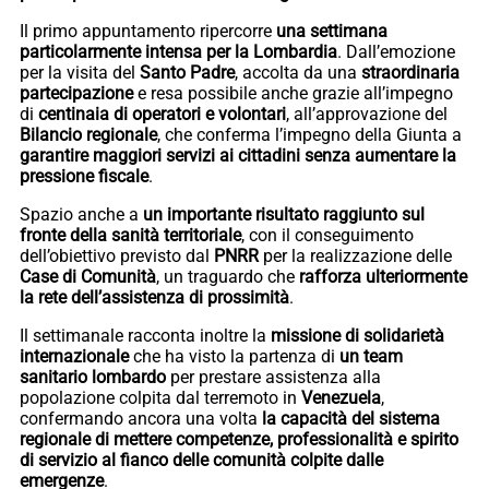
Il primo appuntamento ripercorre
una settimana
particolarmente intensa per la Lombardia
. Dall’emozione
per la visita del
Santo Padre
, accolta da una
straordinaria
partecipazione
e resa possibile anche grazie all’impegno
di
centinaia di operatori e volontari
, all’approvazione del
Bilancio regionale
, che conferma l’impegno della Giunta a
garantire maggiori servizi ai cittadini senza aumentare la
pressione fiscale
.
Spazio anche a
un importante risultato raggiunto sul
fronte della sanità territoriale
, con il conseguimento
dell’obiettivo previsto dal
PNRR
per la realizzazione delle
Case di Comunità
, un traguardo che
rafforza ulteriormente
la rete dell’assistenza di prossimità
.
Il settimanale racconta inoltre la
missione di solidarietà
internazionale
che ha visto la partenza di
un team
sanitario lombardo
per prestare assistenza alla
popolazione colpita dal terremoto in
Venezuela
,
confermando ancora una volta
la capacità del sistema
regionale di mettere competenze, professionalità e spirito
di servizio al fianco delle comunità colpite dalle
emergenze
.