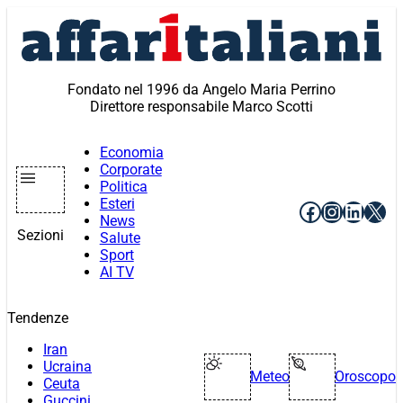
Vai
al
contenuto
Fondato nel 1996 da Angelo Maria Perrino
Direttore responsabile Marco Scotti
Economia
Corporate
Politica
Esteri
Facebook
Instagr
Linke
X
News
Sezioni
Salute
Sport
AI TV
Tendenze
Iran
Ucraina
Meteo
Oroscopo
Ceuta
Guccini