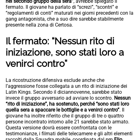
nel secondo gruppo della sera
“, avrebbe spiegato il
fermato. Il giovane ha parlato di “screzi”, “scontri” e
“regolamenti di conti” maturati nei giorni precedenti con la
gang antagonista, che a suo dire sarebbe stabilmente
presente nella zona di Certosa.
Il fermato: “Nessun rito di
iniziazione, sono stati loro a
venirci contro”
La ricostruzione difensiva esclude anche che
l’aggressione fosse collegata a un rito di iniziazione dei
Latin Kings. Secondo il diciannovenne, sarebbe stato
invece il gruppo avversario ad avviare lo scontro.
Nessun
“rito di iniziazione”, ha sostenuto, perché “sono stati loro
quella sera a spaccare le bottiglie e a venirci contro”
. Il
giovane ha inoltre riferito che il gruppo di tre o quattro
persone incontrato intorno alle 21 sarebbe stato armato.
Questa versione dovrà essere confrontata con le
testimonianze, i filmati delle telecamere e gli altri elementi
raccolti dalla Squadra mobile, coordinata dal pm
Elio