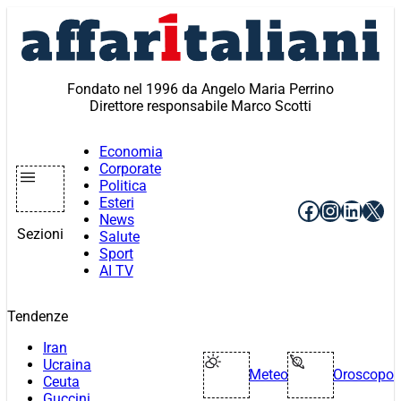
Vai
al
contenuto
Fondato nel 1996 da Angelo Maria Perrino
Direttore responsabile Marco Scotti
Economia
Corporate
Politica
Esteri
Facebook
Instagr
Linke
X
News
Sezioni
Salute
Sport
AI TV
Tendenze
Iran
Ucraina
Meteo
Oroscopo
Ceuta
Guccini