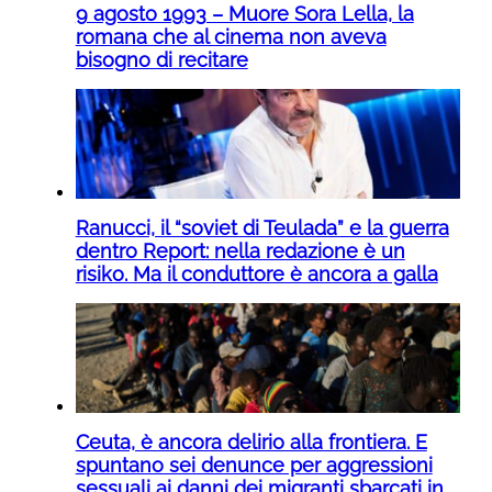
9 agosto 1993 – Muore Sora Lella, la
romana che al cinema non aveva
bisogno di recitare
Ranucci, il “soviet di Teulada” e la guerra
dentro Report: nella redazione è un
risiko. Ma il conduttore è ancora a galla
Ceuta, è ancora delirio alla frontiera. E
spuntano sei denunce per aggressioni
sessuali ai danni dei migranti sbarcati in