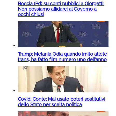
Boccia (Pd) su conti pubblici a Giorgetti:
Non possiamo affidarci al Governo a
occhi chiusi
Trump: Melania Odia quando imito atlete
trans, ha fatto film numero uno dell’anno
Covid, Conte: Mai usato poteri sostitutivi
dello Stato per scelta politica