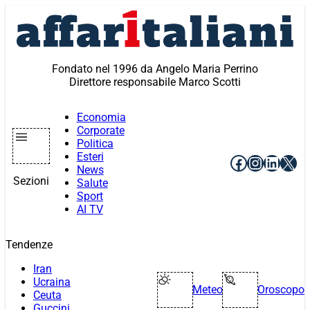
Vai
al
contenuto
Fondato nel 1996 da Angelo Maria Perrino
Direttore responsabile Marco Scotti
Economia
Corporate
Politica
Esteri
Facebook
Instagr
Linke
X
News
Sezioni
Salute
Sport
AI TV
Tendenze
Iran
Ucraina
Meteo
Oroscopo
Ceuta
Guccini