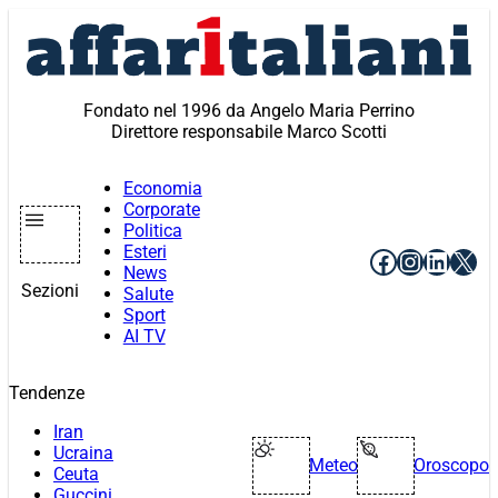
Vai
al
contenuto
Fondato nel 1996 da Angelo Maria Perrino
Direttore responsabile Marco Scotti
Economia
Corporate
Politica
Esteri
Facebook
Instagr
Linke
X
News
Sezioni
Salute
Sport
AI TV
Tendenze
Iran
Ucraina
Meteo
Oroscopo
Ceuta
Guccini