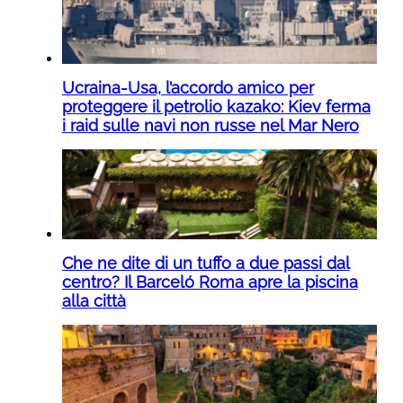
Ucraina-Usa, l’accordo amico per
proteggere il petrolio kazako: Kiev ferma
i raid sulle navi non russe nel Mar Nero
Che ne dite di un tuffo a due passi dal
centro? Il Barceló Roma apre la piscina
alla città