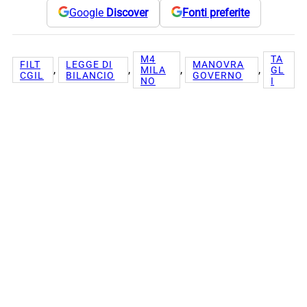
Google
Discover
Fonti preferite
M4
TA
FILT
LEGGE DI
MANOVRA
, 
, 
, 
, 
MILA
GL
CGIL
BILANCIO
GOVERNO
NO
I